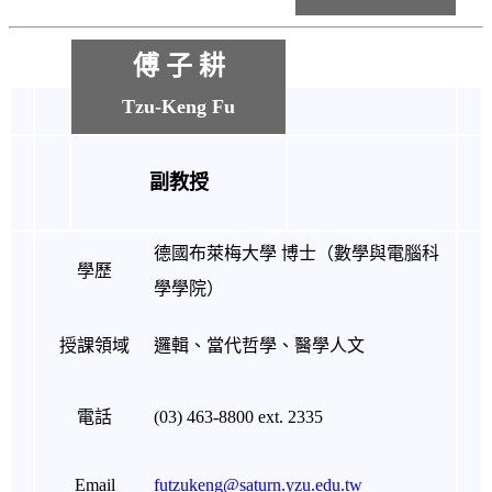
傅 子 耕
Tzu-Keng Fu
副教授
德國布萊梅大學 博士（數學與電腦科
學歷
學學院）
授課領域
邏輯、當代哲學、醫學人文
電話
(03) 463-8800 ext. 2335
Email
futzukeng@saturn.yzu.edu.tw