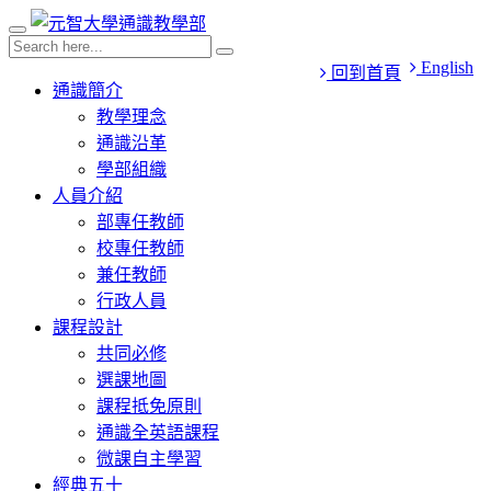
English
回到首頁
通識簡介
教學理念
通識沿革
學部組織
人員介紹
部專任教師
校專任教師
兼任教師
行政人員
課程設計
共同必修
選課地圖
課程抵免原則
通識全英語課程
微課自主學習
經典五十