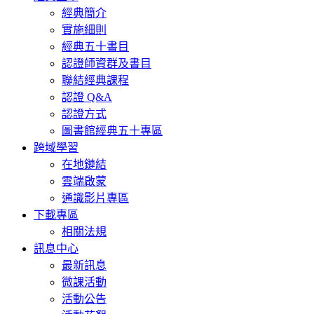
經典簡介
實施細則
經典五十書目
認證師資群及書目
聯結經典課程
認證 Q&A
認證方式
圖書館經典五十專區
跨域學習
在地鏈結
雲端啟蒙
通識影片專區
下載專區
相關法規
訊息中心
最新訊息
微課活動
活動公告