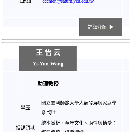
Email
ccchien@saturn.yzu.edu.tw
詳細介紹 ▶
王 怡 云
Yi-Yun Wang
助理教授
國立臺灣師範大學人類發展與家庭學
學歷
系 博士
繪本賞析、童年文化、兩性與情愛：
授課領域