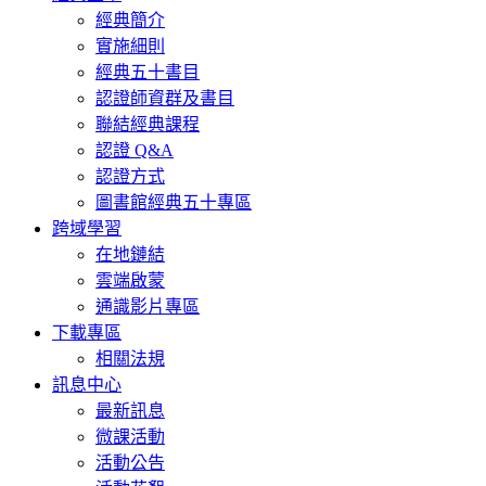
經典簡介
實施細則
經典五十書目
認證師資群及書目
聯結經典課程
認證 Q&A
認證方式
圖書館經典五十專區
跨域學習
在地鏈結
雲端啟蒙
通識影片專區
下載專區
相關法規
訊息中心
最新訊息
微課活動
活動公告