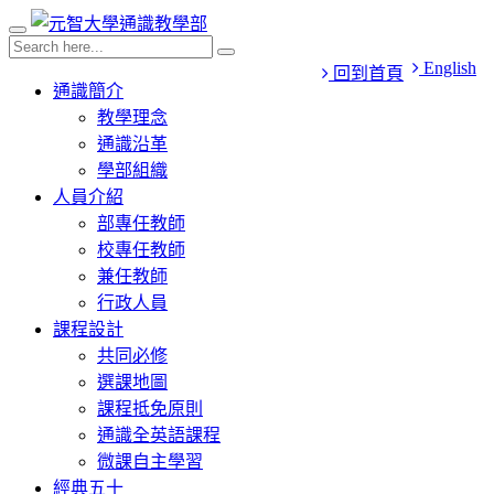
English
回到首頁
通識簡介
教學理念
通識沿革
學部組織
人員介紹
部專任教師
校專任教師
兼任教師
行政人員
課程設計
共同必修
選課地圖
課程抵免原則
通識全英語課程
微課自主學習
經典五十