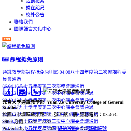
活動花絮
鏡在咫尺
校外公告
聯絡我們
國際語言文化中心
課程抵免原則
通識教學部課程抵免原則85.04.08八十四年度第三次部課程委
員會通過
86.04.16八十五年度第三次部務會議通過
89.10.31八十九年度第一次中心課委會議通過
90.10.18九十學年度第一次中心課委會議通過
元智大學通識教學部
Yuan Ze University College of General
91.03.27九十學年度第三次中心課委會議通過
Studies
92.08.27九十二學年度第一次中心課委會議通過
桃園市中壢區遠東路 135 號五館 5 樓
服務電話：03-463-
95.03.30九十四學年度第三次中心課委會議通過
8800 分機：2332、2333
96.06.12九十五學年度第四次中心課委會議通過
Powered by
XOOPS
© 2022
網站設計
: NC
登錄帳號