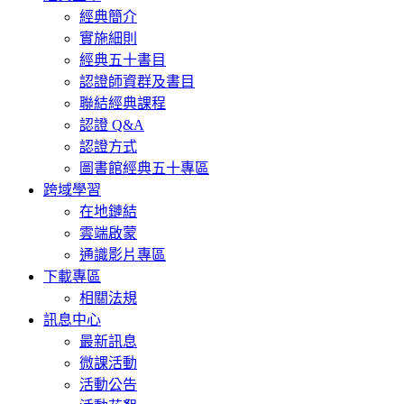
經典簡介
實施細則
經典五十書目
認證師資群及書目
聯結經典課程
認證 Q&A
認證方式
圖書館經典五十專區
跨域學習
在地鏈結
雲端啟蒙
通識影片專區
下載專區
相關法規
訊息中心
最新訊息
微課活動
活動公告