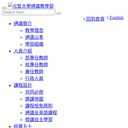
English
回到首頁
通識簡介
教學理念
通識沿革
學部組織
人員介紹
部專任教師
校專任教師
兼任教師
行政人員
課程設計
共同必修
選課地圖
課程抵免原則
通識全英語課程
微課自主學習
經典五十