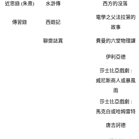
近思錄 (朱熹)
水滸傳
西方的沒落
電學之父法拉第的
傳習錄
西遊記
故事
聊齋誌異
費曼的六堂物理課
伊利亞德
莎士比亞戲劇 :
威尼斯商人或暴風
雨
莎士比亞戲劇 :
馬克白或哈姆雷特
唐吉訶德