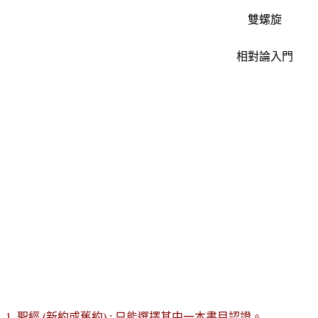
雙螺旋
相對論入門
1. 聖經 (新約或舊約) : 只能選擇其中一本書目認證。