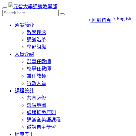
English
回到首頁
通識簡介
教學理念
通識沿革
學部組織
人員介紹
部專任教師
校專任教師
兼任教師
行政人員
課程設計
共同必修
選課地圖
課程抵免原則
通識全英語課程
微課自主學習
經典五十