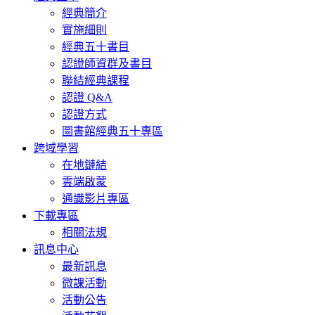
經典簡介
實施細則
經典五十書目
認證師資群及書目
聯結經典課程
認證 Q&A
認證方式
圖書館經典五十專區
跨域學習
在地鏈結
雲端啟蒙
通識影片專區
下載專區
相關法規
訊息中心
最新訊息
微課活動
活動公告