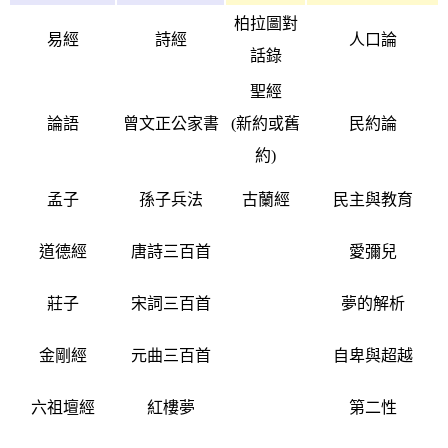
柏拉圖對
易經
詩經
人口論
話錄
聖經
論語
曾文正公家書
(新約或舊
民約論
約)
孟子
孫子兵法
古蘭經
民主與教育
道德經
唐詩三百首
愛彌兒
莊子
宋詞三百首
夢的解析
金剛經
元曲三百首
自卑與超越
六祖壇經
紅樓夢
第二性