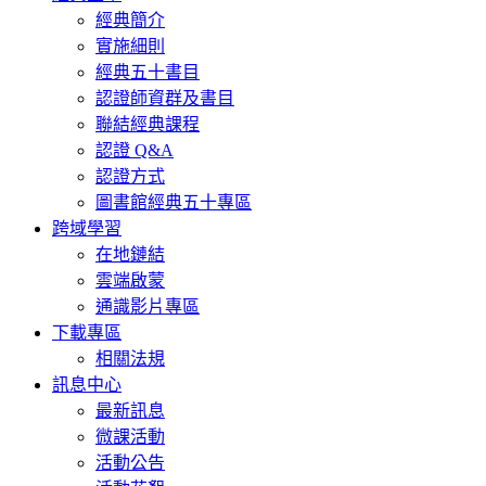
經典簡介
實施細則
經典五十書目
認證師資群及書目
聯結經典課程
認證 Q&A
認證方式
圖書館經典五十專區
跨域學習
在地鏈結
雲端啟蒙
通識影片專區
下載專區
相關法規
訊息中心
最新訊息
微課活動
活動公告