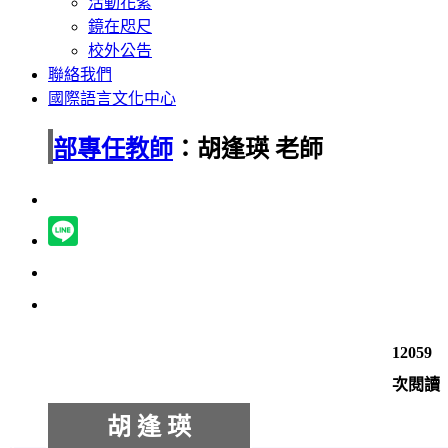
活動花絮
鏡在咫尺
校外公告
聯絡我們
國際語言文化中心
部專任教師
：胡逢瑛 老師
12059
次閱讀
胡 逢 瑛