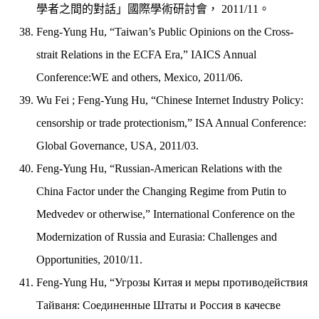
學者之間的對話」國際學術研討會， 2011/11。
Feng-Yung Hu, “Taiwan’s Public Opinions on the Cross-
strait Relations in the ECFA Era,” IAICS Annual
Conference:WE and others, Mexico, 2011/06.
Wu Fei ; Feng-Yung Hu, “Chinese Internet Industry Policy:
censorship or trade protectionism,” ISA Annual Conference:
Global Governance, USA, 2011/03.
Feng-Yung Hu, “Russian-American Relations with the
China Factor under the Changing Regime from Putin to
Medvedev or otherwise,” International Conference on the
Modernization of Russia and Eurasia: Challenges and
Opportunities, 2010/11.
Feng-Yung Hu, “Угрозы Китая и меры противодействия
Тайваня: Соединенные Штаты и Россия в качесве