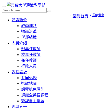
English
回到首頁
通識簡介
教學理念
通識沿革
學部組織
人員介紹
部專任教師
校專任教師
兼任教師
行政人員
課程設計
共同必修
選課地圖
課程抵免原則
通識全英語課程
微課自主學習
經典五十