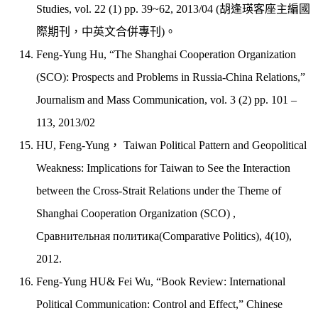
Studies, vol. 22 (1) pp. 39~62, 2013/04 (胡逢瑛客座主編國
際期刊，中英文合併專刊)。
Feng-Yung Hu, “The Shanghai Cooperation Organization
(SCO): Prospects and Problems in Russia-China Relations,”
Journalism and Mass Communication, vol. 3 (2) pp. 101 –
113, 2013/02
HU, Feng-Yung， Taiwan Political Pattern and Geopolitical
Weakness: Implications for Taiwan to See the Interaction
between the Cross-Strait Relations under the Theme of
Shanghai Cooperation Organization (SCO) ,
Сравнительная политика(Comparative Politics), 4(10),
2012.
Feng-Yung HU& Fei Wu, “Book Review: International
Political Communication: Control and Effect,” Chinese