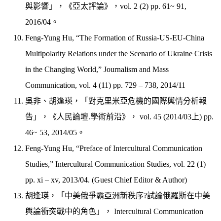
與影響」，《亞太評論》，vol. 2 (2) pp. 61~ 91,
2016/04。
Feng-Yung Hu, “The Formation of Russia-US-EU-China
Multipolarity Relations under the Scenario of Ukraine Crisis
in the Changing World,” Journalism and Mass
Communication, vol. 4 (11) pp. 729 – 738, 2014/11
吳非、胡逢瑛，「對克里米亞危機的國際輿情分析報
告」，《人民論壇.學術前沿》， vol. 45 (2014/03上) pp.
46~ 53, 2014/05。
Feng-Yung Hu, “Preface of Intercultural Communication
Studies,” Intercultural Communication Studies, vol. 22 (1)
pp. xi – xv, 2013/04. (Guest Chief Editor & Author)
胡逢瑛，「中美俄爭霸亞洲新秩序?試論俄羅斯在中美
輿論衝突戰中的角色」， Intercultural Communication