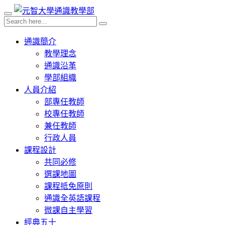
通識簡介
教學理念
通識沿革
學部組織
人員介紹
部專任教師
校專任教師
兼任教師
行政人員
課程設計
共同必修
選課地圖
課程抵免原則
通識全英語課程
微課自主學習
經典五十