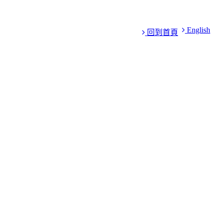
English
回到首頁