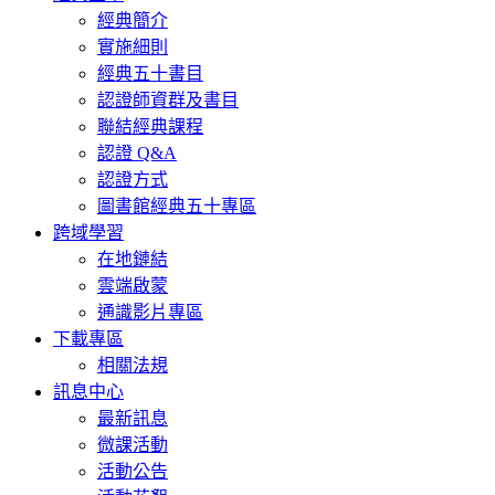
經典簡介
實施細則
經典五十書目
認證師資群及書目
聯結經典課程
認證 Q&A
認證方式
圖書館經典五十專區
跨域學習
在地鏈結
雲端啟蒙
通識影片專區
下載專區
相關法規
訊息中心
最新訊息
微課活動
活動公告