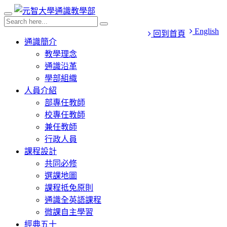
English
回到首頁
通識簡介
教學理念
通識沿革
學部組織
人員介紹
部專任教師
校專任教師
兼任教師
行政人員
課程設計
共同必修
選課地圖
課程抵免原則
通識全英語課程
微課自主學習
經典五十