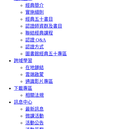
經典簡介
實施細則
經典五十書目
認證師資群及書目
聯結經典課程
認證 Q&A
認證方式
圖書館經典五十專區
跨域學習
在地鏈結
雲端啟蒙
通識影片專區
下載專區
相關法規
訊息中心
最新訊息
微課活動
活動公告