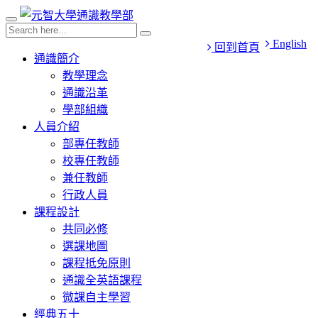
English
回到首頁
通識簡介
教學理念
通識沿革
學部組織
人員介紹
部專任教師
校專任教師
兼任教師
行政人員
課程設計
共同必修
選課地圖
課程抵免原則
通識全英語課程
微課自主學習
經典五十