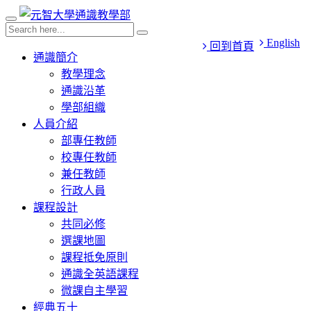
English
回到首頁
通識簡介
教學理念
通識沿革
學部組織
人員介紹
部專任教師
校專任教師
兼任教師
行政人員
課程設計
共同必修
選課地圖
課程抵免原則
通識全英語課程
微課自主學習
經典五十