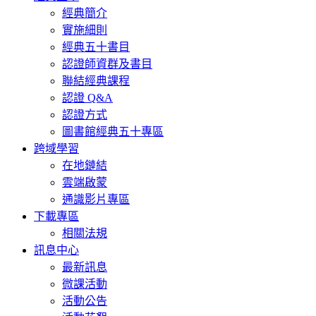
經典簡介
實施細則
經典五十書目
認證師資群及書目
聯結經典課程
認證 Q&A
認證方式
圖書館經典五十專區
跨域學習
在地鏈結
雲端啟蒙
通識影片專區
下載專區
相關法規
訊息中心
最新訊息
微課活動
活動公告