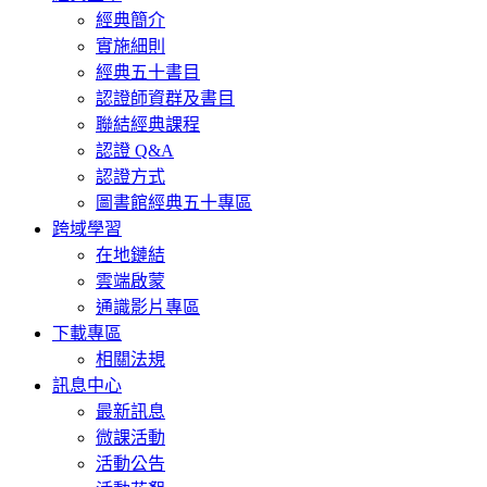
經典簡介
實施細則
經典五十書目
認證師資群及書目
聯結經典課程
認證 Q&A
認證方式
圖書館經典五十專區
跨域學習
在地鏈結
雲端啟蒙
通識影片專區
下載專區
相關法規
訊息中心
最新訊息
微課活動
活動公告