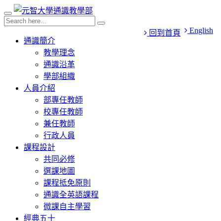
English
回到首頁
通識簡介
教學理念
通識沿革
學部組織
人員介紹
部專任教師
校專任教師
兼任教師
行政人員
課程設計
共同必修
選課地圖
課程抵免原則
通識全英語課程
微課自主學習
經典五十