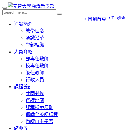
English
回到首頁
通識簡介
教學理念
通識沿革
學部組織
人員介紹
部專任教師
校專任教師
兼任教師
行政人員
課程設計
共同必修
選課地圖
課程抵免原則
通識全英語課程
微課自主學習
經典五十