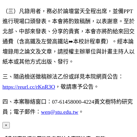
（三）凡錄用者，務必於論壇當天全程出席，並備PPT
進行現場口頭發表。本會將酌致稿酬，以表謝意。至於
北部、中部來發表、分享的貴賓，本會亦將酌給來回交
通費（含高鐵及左營高鐵站⬌本校計程車費）。經本論
壇錄用之論文及文章，請授權主辦單位與計畫主持人以
紙本或其他方式出版、發行。
三、隨函檢送徵稿辦法乙份或詳見本院網頁公告：
https://reurl.cc/rKnR3O
，敬請惠予公告。
四、本案聯絡窗口：07-61458000-4224黃文樹特約研究
員；電子郵件：
wen@stu.edu.tw
。
×