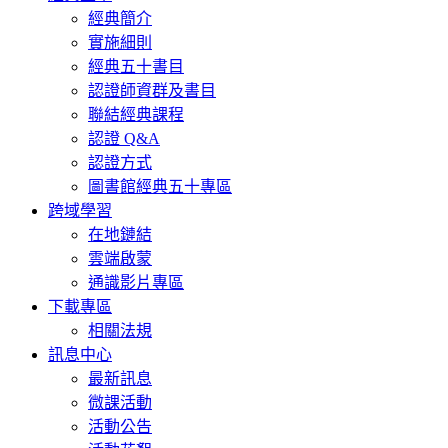
經典簡介
實施細則
經典五十書目
認證師資群及書目
聯結經典課程
認證 Q&A
認證方式
圖書館經典五十專區
跨域學習
在地鏈結
雲端啟蒙
通識影片專區
下載專區
相關法規
訊息中心
最新訊息
微課活動
活動公告