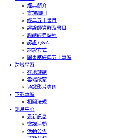
經典簡介
實施細則
經典五十書目
認證師資群及書目
聯結經典課程
認證 Q&A
認證方式
圖書館經典五十專區
跨域學習
在地鏈結
雲端啟蒙
通識影片專區
下載專區
相關法規
訊息中心
最新訊息
微課活動
活動公告