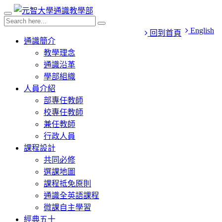
English
回到首頁
通識簡介
教學理念
通識沿革
學部組織
人員介紹
部專任教師
校專任教師
兼任教師
行政人員
課程設計
共同必修
選課地圖
課程抵免原則
通識全英語課程
微課自主學習
經典五十