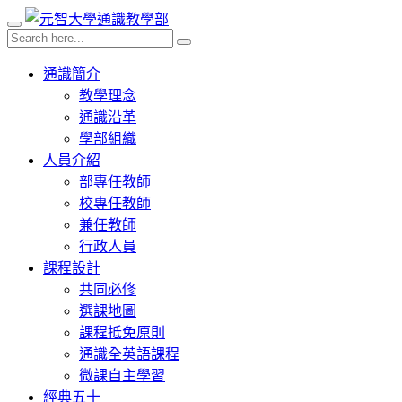
通識簡介
教學理念
通識沿革
學部組織
人員介紹
部專任教師
校專任教師
兼任教師
行政人員
課程設計
共同必修
選課地圖
課程抵免原則
通識全英語課程
微課自主學習
經典五十