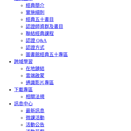
經典簡介
實施細則
經典五十書目
認證師資群及書目
聯結經典課程
認證 Q&A
認證方式
圖書館經典五十專區
跨域學習
在地鏈結
雲端啟蒙
通識影片專區
下載專區
相關法規
訊息中心
最新訊息
微課活動
活動公告