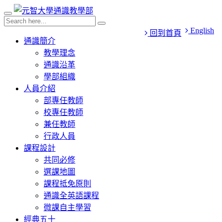
English
回到首頁
通識簡介
教學理念
通識沿革
學部組織
人員介紹
部專任教師
校專任教師
兼任教師
行政人員
課程設計
共同必修
選課地圖
課程抵免原則
通識全英語課程
微課自主學習
經典五十