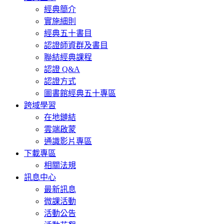
經典簡介
實施細則
經典五十書目
認證師資群及書目
聯結經典課程
認證 Q&A
認證方式
圖書館經典五十專區
跨域學習
在地鏈結
雲端啟蒙
通識影片專區
下載專區
相關法規
訊息中心
最新訊息
微課活動
活動公告