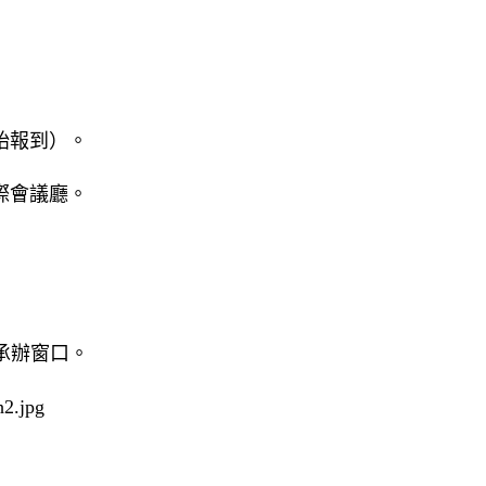
0開始報到）。
國際會議廳。
承辦窗口。