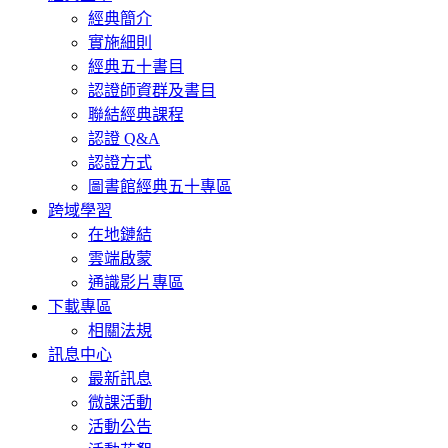
經典簡介
實施細則
經典五十書目
認證師資群及書目
聯結經典課程
認證 Q&A
認證方式
圖書館經典五十專區
跨域學習
在地鏈結
雲端啟蒙
通識影片專區
下載專區
相關法規
訊息中心
最新訊息
微課活動
活動公告