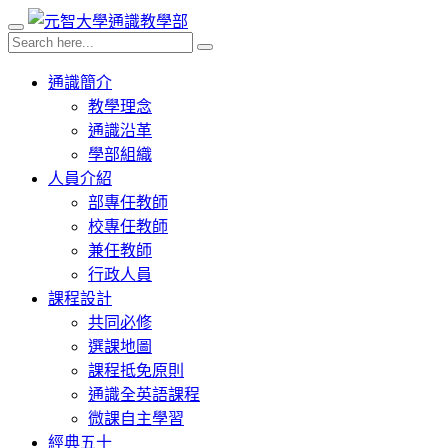
通識簡介
教學理念
通識沿革
學部組織
人員介紹
部專任教師
校專任教師
兼任教師
行政人員
課程設計
共同必修
選課地圖
課程抵免原則
通識全英語課程
微課自主學習
經典五十