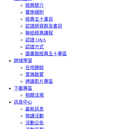
經典簡介
實施細則
經典五十書目
認證師資群及書目
聯結經典課程
認證 Q&A
認證方式
圖書館經典五十專區
跨域學習
在地鏈結
雲端啟蒙
通識影片專區
下載專區
相關法規
訊息中心
最新訊息
微課活動
活動公告