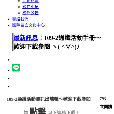
活動花絮
鏡在咫尺
校外公告
聯絡我們
國際語言文化中心
最新訊息
：109-2通識活動手冊～
歡迎下載參閱 ヽ( ^∀^)ﾉ
793
109-2通識活動資訊出爐囖～歡迎下載參閱！
次閱讀
點擊
請
以下連結下載 !