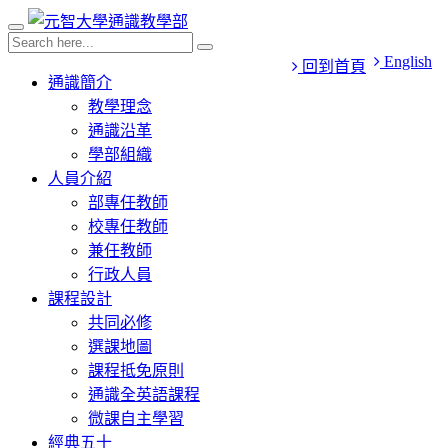
English
回到首頁
通識簡介
教學理念
通識沿革
學部組織
人員介紹
部專任教師
校專任教師
兼任教師
行政人員
課程設計
共同必修
選課地圖
課程抵免原則
通識全英語課程
微課自主學習
經典五十