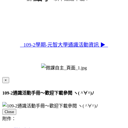
109-2學期-元智大學通識活動資訊 ▶
×
109-2通識活動手冊～歡迎下載參閱 ヽ( ^∀^)ﾉ
Close
附件：