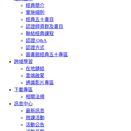
經典簡介
實施細則
經典五十書目
認證師資群及書目
聯結經典課程
認證 Q&A
認證方式
圖書館經典五十專區
跨域學習
在地鏈結
雲端啟蒙
通識影片專區
下載專區
相關法規
訊息中心
最新訊息
微課活動
活動公告