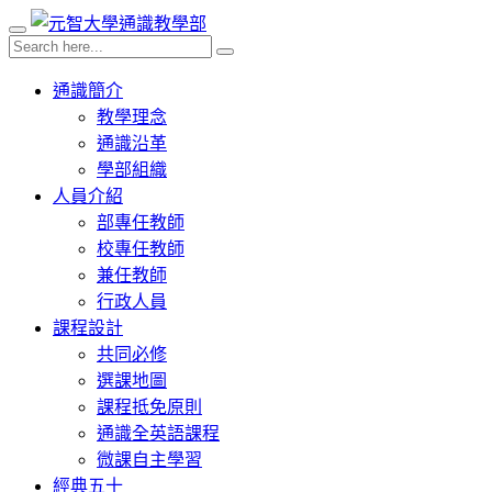
通識簡介
教學理念
通識沿革
學部組織
人員介紹
部專任教師
校專任教師
兼任教師
行政人員
課程設計
共同必修
選課地圖
課程抵免原則
通識全英語課程
微課自主學習
經典五十