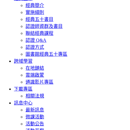
經典簡介
實施細則
經典五十書目
認證師資群及書目
聯結經典課程
認證 Q&A
認證方式
圖書館經典五十專區
跨域學習
在地鏈結
雲端啟蒙
通識影片專區
下載專區
相關法規
訊息中心
最新訊息
微課活動
活動公告