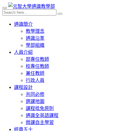
通識簡介
教學理念
通識沿革
學部組織
人員介紹
部專任教師
校專任教師
兼任教師
行政人員
課程設計
共同必修
選課地圖
課程抵免原則
通識全英語課程
微課自主學習
經典五十