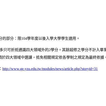
的部分：限104學年度以後入學大學學生適用。
最多只可折抵通識四大領域外的2學分。其餘超修之學分不計入畢業
須於四大領域中選課，抵免相關規定依各學制之規定為最終依據
：
http://www.ge.yzu.edu.tw/modules/news/article.php?storyid=31