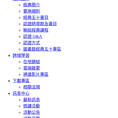
經典簡介
實施細則
經典五十書目
認證師資群及書目
聯結經典課程
認證 Q&A
認證方式
圖書館經典五十專區
跨域學習
在地鏈結
雲端啟蒙
通識影片專區
下載專區
相關法規
訊息中心
最新訊息
微課活動
活動公告