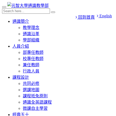
English
回到首頁
通識簡介
教學理念
通識沿革
學部組織
人員介紹
部專任教師
校專任教師
兼任教師
行政人員
課程設計
共同必修
選課地圖
課程抵免原則
通識全英語課程
微課自主學習
經典五十