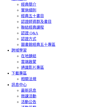
經典簡介
實施細則
經典五十書目
認證師資群及書目
聯結經典課程
認證 Q&A
認證方式
圖書館經典五十專區
跨域學習
在地鏈結
雲端啟蒙
通識影片專區
下載專區
相關法規
訊息中心
最新訊息
微課活動
活動公告