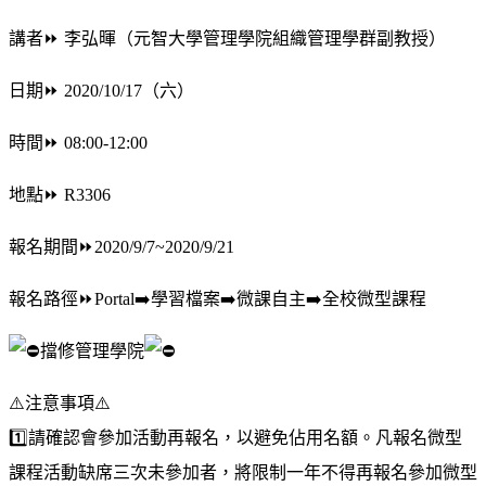
講者
⏩
李弘暉（元智大學管理學院組織管理學群副教授）
日期
⏩
2020/10/17（六）
時間
⏩
08:00-12:00
地點
⏩
R3306
報名期間
⏩
2020/9/7~2020/9/21
報名路徑
⏩
Portal
➡️
學習檔案
➡️
微課自主
➡️
全校微型課程
擋修管理學院
⚠️
注意事項
⚠️
1️⃣
️請確認會參加活動再報名，以避免佔用名額。凡報名微型
課程活動缺席三次未參加者，將限制一年不得再報名參加微型