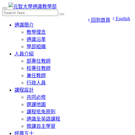
English
回到首頁
通識簡介
教學理念
通識沿革
學部組織
人員介紹
部專任教師
校專任教師
兼任教師
行政人員
課程設計
共同必修
選課地圖
課程抵免原則
通識全英語課程
微課自主學習
經典五十