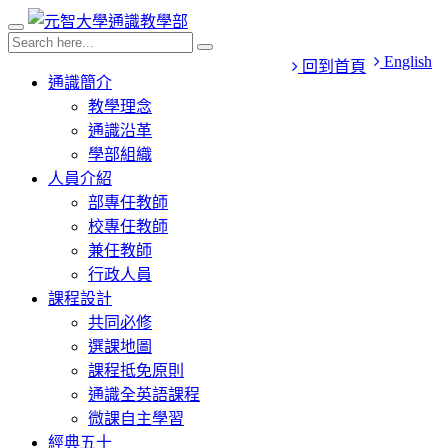
English
回到首頁
通識簡介
教學理念
通識沿革
學部組織
人員介紹
部專任教師
校專任教師
兼任教師
行政人員
課程設計
共同必修
選課地圖
課程抵免原則
通識全英語課程
微課自主學習
經典五十