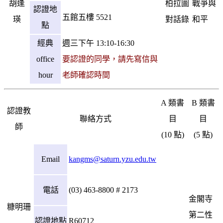
胡逢
柏拉圖
戰爭與
認證地
五館五樓 5521
瑛
對話錄
和平
點
經典
週三下午 13:10-16:30
office
要認證的同學，請先寫信與
hour
老師確認時間
A 類書
B 類書
認證教
聯絡方式
目
目
師
(10 點)
(5 點)
Email
kangms@saturn.yzu.edu.tw
電話
(03) 463-8800 # 2173
金閣寺
糠明珊
第二性
認證地點
R60712