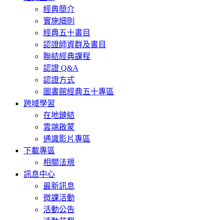
經典簡介
實施細則
經典五十書目
認證師資群及書目
聯結經典課程
認證 Q&A
認證方式
圖書館經典五十專區
跨域學習
在地鏈結
雲端啟蒙
通識影片專區
下載專區
相關法規
訊息中心
最新訊息
微課活動
活動公告