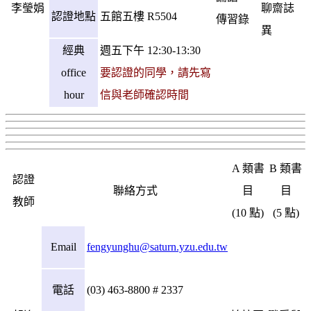
李瑩娟
聊齋誌
認證地點
五館五樓 R5504
傳習錄
異
經典
週五下午 12:30-13:30
office
要認證的同學，請先寫
hour
信與老師確認時間
A 類書
B 類書
認證
聯絡方式
目
目
教師
(10 點)
(5 點)
Email
fengyunghu@saturn.yzu.edu.tw
電話
(03) 463-8800 # 2337