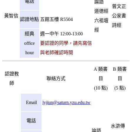
電話
論語
曾文正
道德經
黃智信
公家書
認證地點
五館五樓 R5504
六祖壇
詩經
經
經典
週一中午 12:00-13:00
office
要認證的同學，請先寫信
hour
與老師確認時間
A 類書
B 類書
認證教
聯絡方式
目
目
師
(10 點)
(5 點)
Email
lyjiun@saturn.yzu.edu.tw
電話
水滸傳
論語