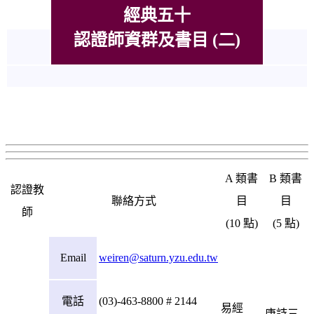
經典五十
認證師資群及書目 (二)
A 類書
B 類書
認證教
聯絡方式
目
目
師
(10 點)
(5 點)
Email
weiren@saturn.yzu.edu.tw
電話
(03)-463-8800 # 2144
易經
唐詩三