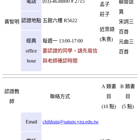
電話
(03)-4638800 # 2715
聊齋誌
孟子
異
莊子
認證地點
五館六樓 R5622
黃智明
宋詞三
近思錄
百首
(朱熹)
經典
每週一 13:00-17:00
元曲三
office
要認證的同學，請先寫信
百首
hour
與老師確認時間
A 類書
B 類書
認證教
聯絡方式
目
目
師
(10 點)
(5 點)
Email
chihhsin@saturn.yzu.edu.tw