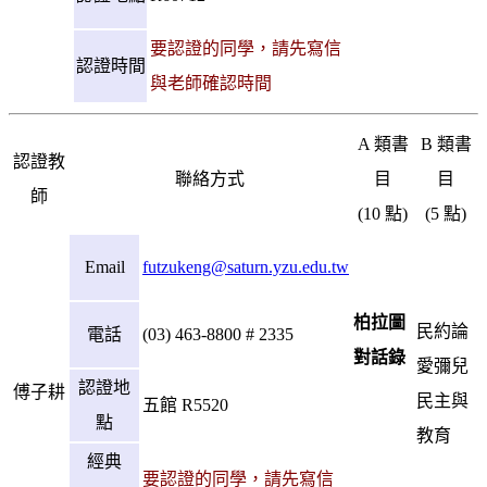
要認證的同學，請先寫信
認證時間
與老師確認時間
A 類書
B 類書
認證教
聯絡方式
目
目
師
(10 點)
(5 點)
Email
futzukeng@saturn.yzu.edu.tw
柏拉圖
民約論
電話
(03) 463-8800 # 2335
對話錄
愛彌兒
認證地
傅子耕
民主與
五館 R5520
點
教育
經典
要認證的同學，請先寫信