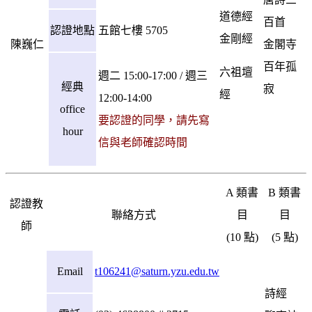
道德經
百首
認證地點
五館七樓 5705
金剛經
陳巍仁
金閣寺
百年孤
六祖壇
週二 15:00-17:00 / 週三
經典
寂
經
12:00-14:00
office
要認證的同學，請先寫
hour
信與老師確認時間
A 類書
B 類書
認證教
聯絡方式
目
目
師
(10 點)
(5 點)
Email
t106241@saturn.yzu.edu.tw
詩經