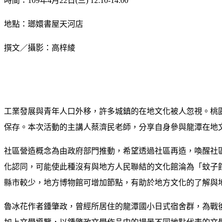
時間：109年4月22日(三) 12:10-14:00
地點：瑯嬛書屋天河店
撰文／攝影：高梓綾
工業發展與青年人口外移，許多城鎮的在地文化被人忽視。桃
保存。本次活動的主講人蔡濟民老師，分享自身參與龍潭在地
社區營造概念為由政府部門推動，希望透過社區再造，喚醒社
化認同，可能使此種沒有與地方人民聯結的文化館淪為「蚊子
縣市較少，地方博物館可增加節點，有助於地方文化的了解與
魯冰花作者鍾肇政，曾經所居住的龍潭國小日式宿舍群，為戰