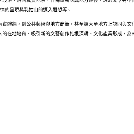
學段落，落回真實地景，作為重新認識地方途徑，透過文學有不
之情的呈現與乳姑山的逗入遐想等。
內實體牆，到公共藝術與地方商街，甚至擴大至地方上認同與文
人的在地培育、吸引新的文藝創作扎根深耕、文化產業形成，為