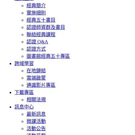
經典簡介
實施細則
經典五十書目
認證師資群及書目
聯結經典課程
認證 Q&A
認證方式
圖書館經典五十專區
跨域學習
在地鏈結
雲端啟蒙
通識影片專區
下載專區
相關法規
訊息中心
最新訊息
微課活動
活動公告