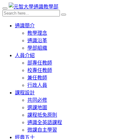
通識簡介
教學理念
通識沿革
學部組織
人員介紹
部專任教師
校專任教師
兼任教師
行政人員
課程設計
共同必修
選課地圖
課程抵免原則
通識全英語課程
微課自主學習
經典五十