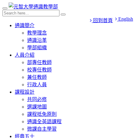
English
回到首頁
通識簡介
教學理念
通識沿革
學部組織
人員介紹
部專任教師
校專任教師
兼任教師
行政人員
課程設計
共同必修
選課地圖
課程抵免原則
通識全英語課程
微課自主學習
經典五十