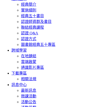
經典簡介
實施細則
經典五十書目
認證師資群及書目
聯結經典課程
認證 Q&A
認證方式
圖書館經典五十專區
跨域學習
在地鏈結
雲端啟蒙
通識影片專區
下載專區
相關法規
訊息中心
最新訊息
微課活動
活動公告