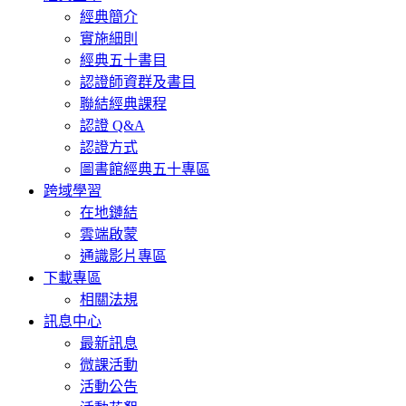
經典簡介
實施細則
經典五十書目
認證師資群及書目
聯結經典課程
認證 Q&A
認證方式
圖書館經典五十專區
跨域學習
在地鏈結
雲端啟蒙
通識影片專區
下載專區
相關法規
訊息中心
最新訊息
微課活動
活動公告