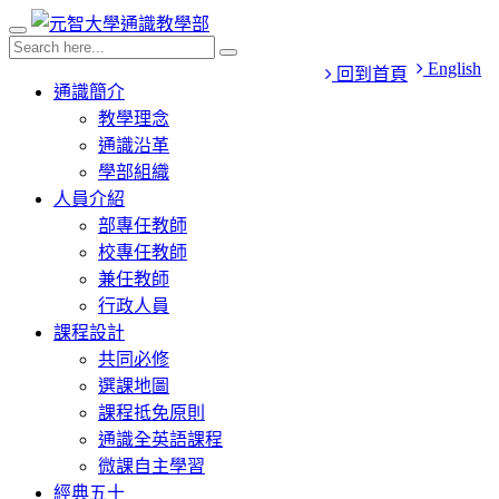
English
回到首頁
通識簡介
教學理念
通識沿革
學部組織
人員介紹
部專任教師
校專任教師
兼任教師
行政人員
課程設計
共同必修
選課地圖
課程抵免原則
通識全英語課程
微課自主學習
經典五十