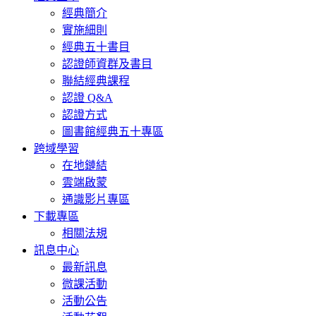
經典簡介
實施細則
經典五十書目
認證師資群及書目
聯結經典課程
認證 Q&A
認證方式
圖書館經典五十專區
跨域學習
在地鏈結
雲端啟蒙
通識影片專區
下載專區
相關法規
訊息中心
最新訊息
微課活動
活動公告