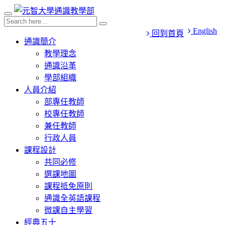
English
回到首頁
通識簡介
教學理念
通識沿革
學部組織
人員介紹
部專任教師
校專任教師
兼任教師
行政人員
課程設計
共同必修
選課地圖
課程抵免原則
通識全英語課程
微課自主學習
經典五十