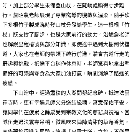
吁，加上部分學生未備登山杖，在陡峭處顯得寸步難
行。詹昭農老師展現了專業嚮導的機敏與溫柔，隨手砍
下多根竹子製成臨時登山杖分發給學生，這一根根「竹
杖」既支撐了腳步，也是大家前行的動力。沿途詹老師
也解說里程樁號與部分知識，即使途中遇到大樹倒伏擋
道，大家也在老師的帶領下繞行前進，體會古道行走的
野趣與挑戰。抵達平台稍作休息時，老師驚喜地拿出準
備好的可樂與零食為大家加油打氣，瞬間消解了路途的
疲憊。
下山途中，經過肅穆的大湖開墾紀念碑，抵達法雲
禪寺時，更有幸遇見師父分送結緣糖，寓意保佑平安，
讓同學們在疲累之餘感受到宗教文化的慈悲與祝福。當
隊伍走過法雲寺吊橋，微風吹來陣陣清甜的草莓香氣，
宣告著旅程進入尾聲。這趟「出雲古道」之旅，不僅是