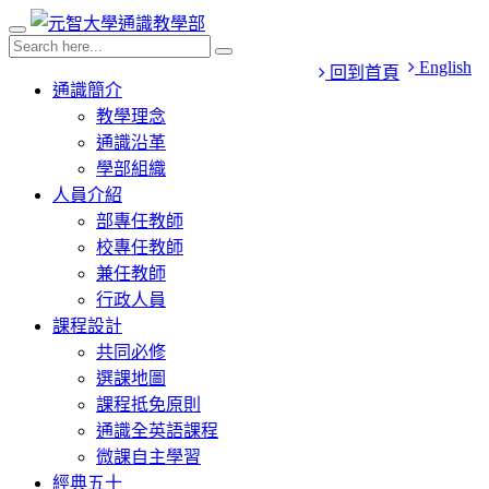
English
回到首頁
通識簡介
教學理念
通識沿革
學部組織
人員介紹
部專任教師
校專任教師
兼任教師
行政人員
課程設計
共同必修
選課地圖
課程抵免原則
通識全英語課程
微課自主學習
經典五十