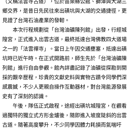
（又稱法雲寺古道），位於苗栗縣公館、獅潭與大湖三
鄉交界，是昔日先民往來出磺坑與大湖的交通捷徑，更
見證了台灣石油產業的發軔。
本次行程規劃從「台灣油礦陳列館」出發，行經城
隍宮，正式進入出雲古道，最終抵達台灣佛教四大道場
之一的「法雲禪寺」。當日上午因交通壅塞，抵達出磺
坑時已近午時。在正式開路前，師生先於「台灣油礦陳
列館」進行自由參觀。館內詳盡記錄了油礦從探勘到開
採的艱辛歷程，珍貴的文獻史料與實物古蹟令同學們深
感震撼，不少人更親自操作互動器材，對台灣能源發展
史有了深刻的認識。
午後，隊伍正式啟程，途經出磺坑城隍宮，在觀看
過獨特的獨立式方形金爐後，隨即進入坡度陡斜的出雲
古道。隨著高度攀升，不少同學因體力耗損而氣喘吁