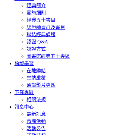
經典簡介
實施細則
經典五十書目
認證師資群及書目
聯結經典課程
認證 Q&A
認證方式
圖書館經典五十專區
跨域學習
在地鏈結
雲端啟蒙
通識影片專區
下載專區
相關法規
訊息中心
最新訊息
微課活動
活動公告