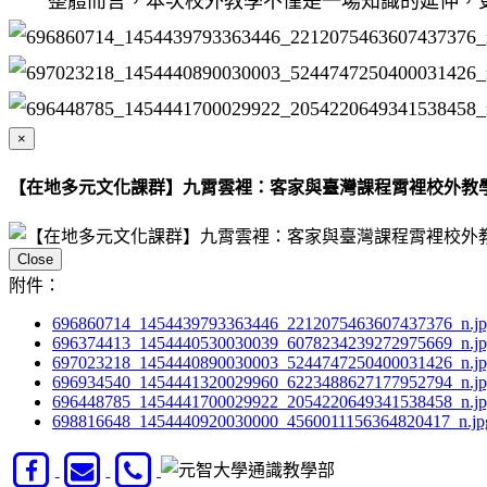
整體而言，本次校外教學不僅是一場知識的延伸，更
×
【在地多元文化課群】九霄雲裡：客家與臺灣課程霄裡校外教
Close
附件：
696860714_1454439793363446_2212075463607437376_n.j
696374413_1454440530030039_6078234239272975669_n.j
697023218_1454440890030003_5244747250400031426_n.j
696934540_1454441320029960_6223488627177952794_n.j
696448785_1454441700029922_2054220649341538458_n.j
698816648_1454440920030000_4560011156364820417_n.jp