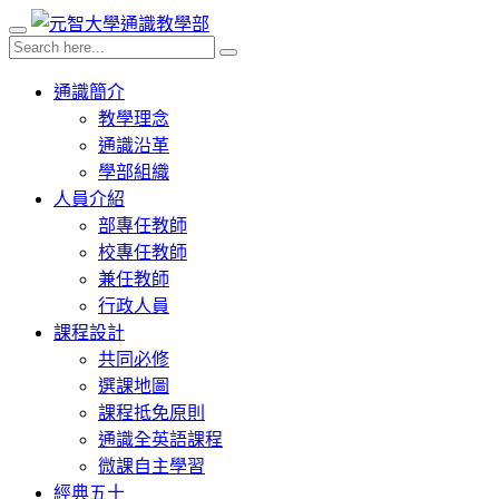
通識簡介
教學理念
通識沿革
學部組織
人員介紹
部專任教師
校專任教師
兼任教師
行政人員
課程設計
共同必修
選課地圖
課程抵免原則
通識全英語課程
微課自主學習
經典五十