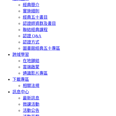
經典簡介
實施細則
經典五十書目
認證師資群及書目
聯結經典課程
認證 Q&A
認證方式
圖書館經典五十專區
跨域學習
在地鏈結
雲端啟蒙
通識影片專區
下載專區
相關法規
訊息中心
最新訊息
微課活動
活動公告