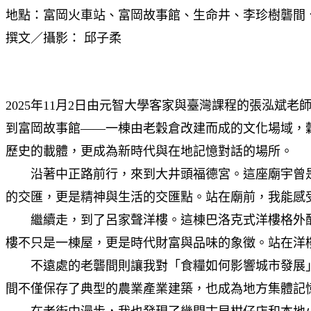
地點：富岡火車站、富岡故事館、生命井、李珍樹礱間
撰文／攝影： 邱子柔
2025年11月2日由元智大學客家與臺灣課程的張泓
到富岡故事館——一棟由老穀倉改建而成的文化場域，
歷史的載體，更成為新時代與在地記憶對話的場所。
沿著中正路前行，來到大井頭福德宮。這座廟宇曾是
的交匯，更是精神與生活的交匯點。站在廟前，我能感
繼續走，到了呂家聲洋樓。這棟巴洛克式洋樓格外醒
樓不只是一棟屋，更是時代財富與品味的象徵。站在洋
不遠處的老礱間則讓我對「食糧如何影響城市發展」
間不僅保存了典型的農業產業建築，也成為地方集體記