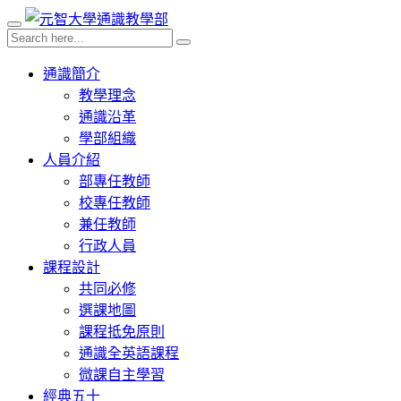
通識簡介
教學理念
通識沿革
學部組織
人員介紹
部專任教師
校專任教師
兼任教師
行政人員
課程設計
共同必修
選課地圖
課程抵免原則
通識全英語課程
微課自主學習
經典五十