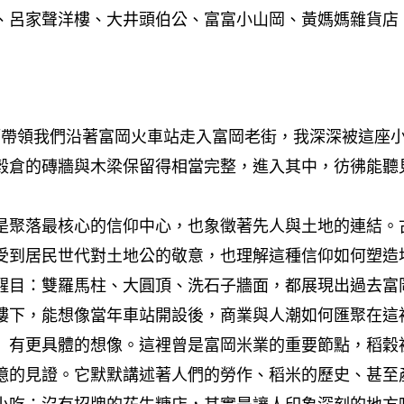
、呂家聲洋樓、大井頭伯公、富富小山岡、黃媽媽雜貨店
斌老師帶領我們沿著富岡火車站走入富岡老街，我深深被這
穀倉的磚牆與木梁保留得相當完整，進入其中，彷彿能聽
聚落最核心的信仰中心，也象徵著先人與土地的連結。
受到居民世代對土地公的敬意，也理解這種信仰如何塑造
目：雙羅馬柱、大圓頂、洗石子牆面，都展現出過去富
樓下，能想像當年車站開設後，商業與人潮如何匯聚在這
有更具體的想像。這裡曾是富岡米業的重要節點，稻穀
憶的見證。它默默講述著人們的勞作、稻米的歷史、甚至