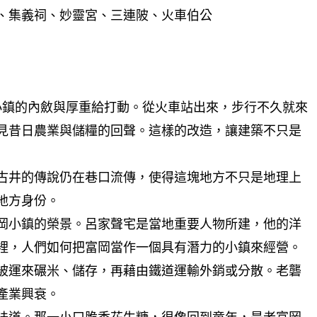
、集義祠、妙靈宮、三連陂、火車伯公
座小鎮的內斂與厚重給打動。從火車站出來，步行不久就來
見昔日農業與儲糧的回聲。這樣的改造，讓建築不只是
古井的傳說仍在巷口流傳，使得這塊地方不只是地理上
地方身份。
岡小鎮的榮景。呂家聲宅是當地重要人物所建，他的洋
裡，人們如何把富岡當作一個具有潛力的小鎮來經營。
被運來碾米、儲存，再藉由鐵道運輸外銷或分散。老礱
產業興衰。