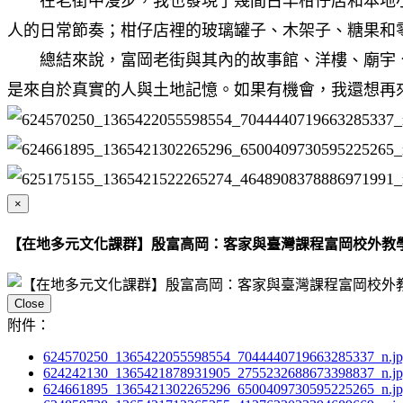
在老街中漫步，我也發現了幾間古早柑仔店和本地小
人的日常節奏；柑仔店裡的玻璃罐子、木架子、糖果和
總結來說，富岡老街與其內的故事館、洋樓、廟宇、
是來自於真實的人與土地記憶。如果有機會，我還想再
×
【在地多元文化課群】殷富高岡：客家與臺灣課程富岡校外教
Close
附件：
624570250_1365422055598554_7044440719663285337_n.j
624242130_1365421878931905_2755232688673398837_n.j
624661895_1365421302265296_6500409730595225265_n.j