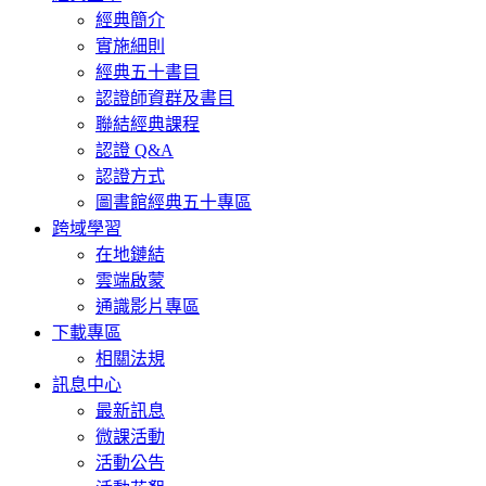
經典簡介
實施細則
經典五十書目
認證師資群及書目
聯結經典課程
認證 Q&A
認證方式
圖書館經典五十專區
跨域學習
在地鏈結
雲端啟蒙
通識影片專區
下載專區
相關法規
訊息中心
最新訊息
微課活動
活動公告