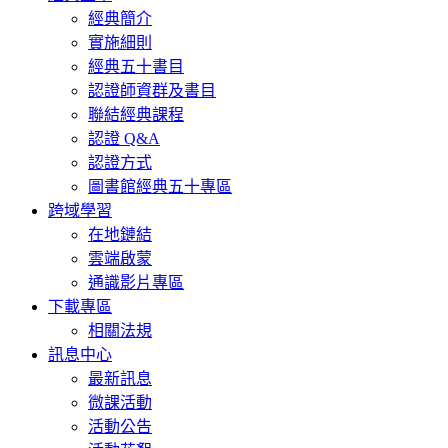
經典簡介
實施細則
經典五十書目
認證師資群及書目
聯結經典課程
認證 Q&A
認證方式
圖書館經典五十專區
跨域學習
在地鏈結
雲端啟蒙
通識影片專區
下載專區
相關法規
訊息中心
最新訊息
微課活動
活動公告