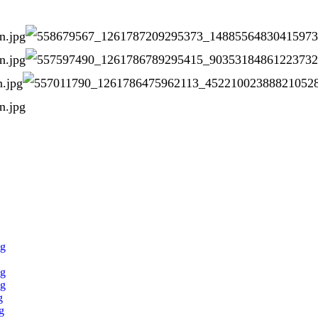
pg
pg
pg
g
g