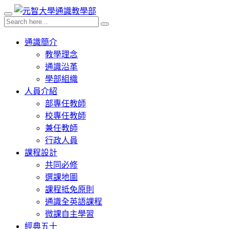
通識簡介
教學理念
通識沿革
學部組織
人員介紹
部專任教師
校專任教師
兼任教師
行政人員
課程設計
共同必修
選課地圖
課程抵免原則
通識全英語課程
微課自主學習
經典五十