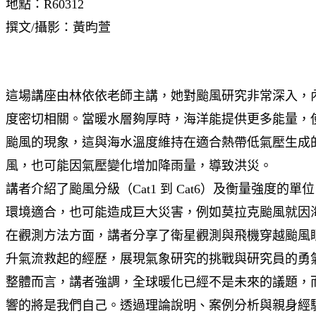
地點：R60312
撰文/攝影：黃昀萱
這場講座由林依依老師主講，她對颱風研究非常深入，
度密切相關。當暖水層夠厚時，海洋能提供更多能量，
颱風的現象，這與海水溫度維持在適合熱帶低氣壓生成的
風，也可能因氣壓變化增加降雨量，導致洪災。
講者介紹了颱風分級（Cat1 到 Cat6）及衡量強度
環境適合，也可能造成巨大災害，例如莫拉克颱風就因
在觀測方法方面，講者分享了衛星觀測與飛機穿越颱風
升氣流救起的經歷，展現氣象研究的挑戰與研究員的勇
整體而言，講者強調，全球暖化已經不是未來的議題，
響的將是我們自己。透過理論說明、案例分析與親身經