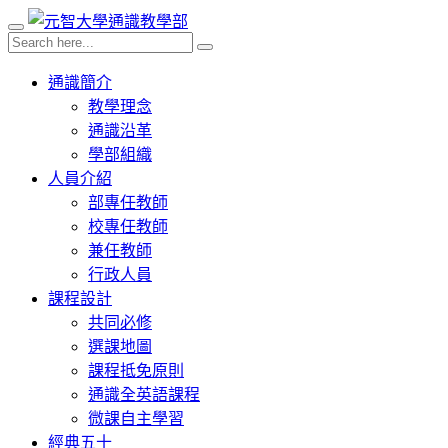
通識簡介
教學理念
通識沿革
學部組織
人員介紹
部專任教師
校專任教師
兼任教師
行政人員
課程設計
共同必修
選課地圖
課程抵免原則
通識全英語課程
微課自主學習
經典五十