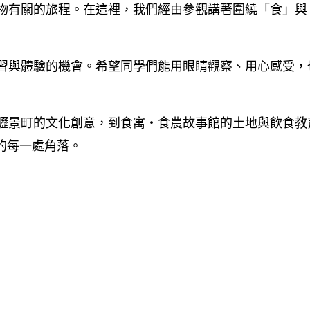
物有關的旅程。在這裡，我們經由參觀講著圍繞「食」與
習與體驗的機會。希望同學們能用眼睛觀察、用心感受，
壢景町的文化創意，到食寓・食農故事館的土地與飲食教
的每一處角落。