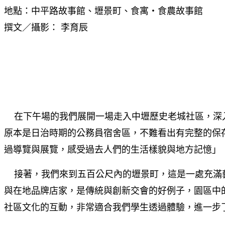
地點：中平路故事館、壢景町、食寓・食農故事館
撰文／攝影： 李育辰
在下午場的我們展開一場走入中壢歷史老城社區，深入
原本是日治時期的公務員宿舍區，不難看出有完整的保
過導覽與展覽，感受過去人們的生活樣貌與地方記憶」
接著，我們來到五百公尺內的壢景町，這是一處充滿
與在地品牌店家，是傳統與創新交會的好例子，園區中
社區文化的互動，非常適合我們學生透過體驗，進一步