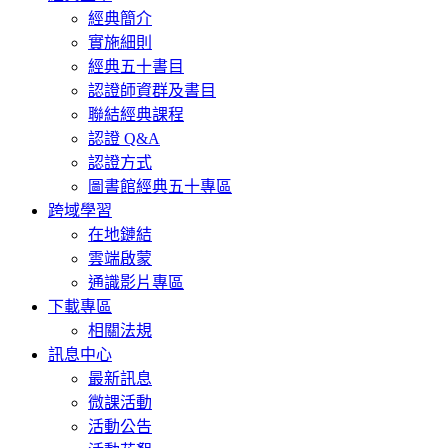
經典簡介
實施細則
經典五十書目
認證師資群及書目
聯結經典課程
認證 Q&A
認證方式
圖書館經典五十專區
跨域學習
在地鏈結
雲端啟蒙
通識影片專區
下載專區
相關法規
訊息中心
最新訊息
微課活動
活動公告