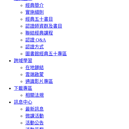
經典簡介
實施細則
經典五十書目
認證師資群及書目
聯結經典課程
認證 Q&A
認證方式
圖書館經典五十專區
跨域學習
在地鏈結
雲端啟蒙
通識影片專區
下載專區
相關法規
訊息中心
最新訊息
微課活動
活動公告