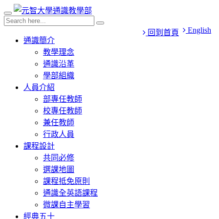
English
回到首頁
通識簡介
教學理念
通識沿革
學部組織
人員介紹
部專任教師
校專任教師
兼任教師
行政人員
課程設計
共同必修
選課地圖
課程抵免原則
通識全英語課程
微課自主學習
經典五十