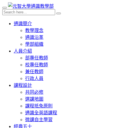
通識簡介
教學理念
通識沿革
學部組織
人員介紹
部專任教師
校專任教師
兼任教師
行政人員
課程設計
共同必修
選課地圖
課程抵免原則
通識全英語課程
微課自主學習
經典五十