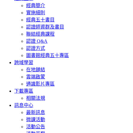
經典簡介
實施細則
經典五十書目
認證師資群及書目
聯結經典課程
認證 Q&A
認證方式
圖書館經典五十專區
跨域學習
在地鏈結
雲端啟蒙
通識影片專區
下載專區
相關法規
訊息中心
最新訊息
微課活動
活動公告