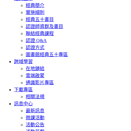
經典簡介
實施細則
經典五十書目
認證師資群及書目
聯結經典課程
認證 Q&A
認證方式
圖書館經典五十專區
跨域學習
在地鏈結
雲端啟蒙
通識影片專區
下載專區
相關法規
訊息中心
最新訊息
微課活動
活動公告