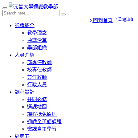
English
回到首頁
通識簡介
教學理念
通識沿革
學部組織
人員介紹
部專任教師
校專任教師
兼任教師
行政人員
課程設計
共同必修
選課地圖
課程抵免原則
通識全英語課程
微課自主學習
經典五十