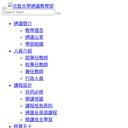
通識簡介
教學理念
通識沿革
學部組織
人員介紹
部專任教師
校專任教師
兼任教師
行政人員
課程設計
共同必修
選課地圖
課程抵免原則
通識全英語課程
微課自主學習
經典五十