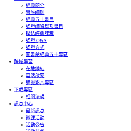
經典簡介
實施細則
經典五十書目
認證師資群及書目
聯結經典課程
認證 Q&A
認證方式
圖書館經典五十專區
跨域學習
在地鏈結
雲端啟蒙
通識影片專區
下載專區
相關法規
訊息中心
最新訊息
微課活動
活動公告