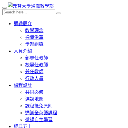
通識簡介
教學理念
通識沿革
學部組織
人員介紹
部專任教師
校專任教師
兼任教師
行政人員
課程設計
共同必修
選課地圖
課程抵免原則
通識全英語課程
微課自主學習
經典五十