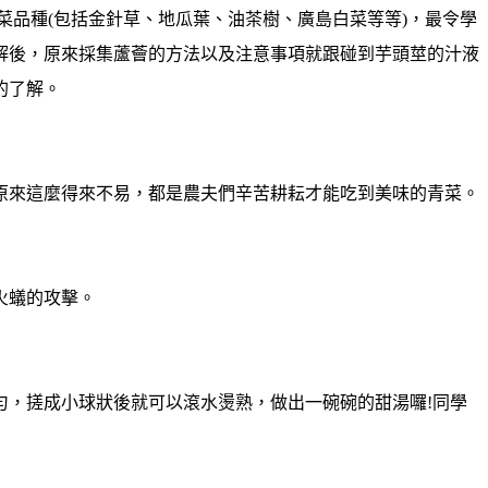
菜品種(包括金針草、地瓜葉、油茶樹、廣島白菜等等)，最令學
解後，原來採集蘆薈的方法以及注意事項就跟碰到芋頭莖的汁液
的了解。
原來這麼得來不易，都是農夫們辛苦耕耘才能吃到美味的青菜。
火蟻的攻擊。
勻，搓成小球狀後就可以滾水燙熟，做出一碗碗的甜湯囉!同學