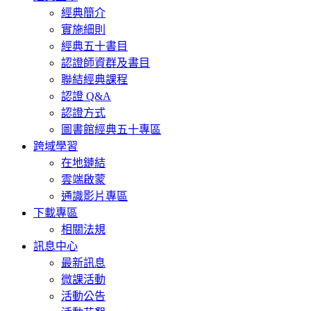
經典簡介
實施細則
經典五十書目
認證師資群及書目
聯結經典課程
認證 Q&A
認證方式
圖書館經典五十專區
跨域學習
在地鏈結
雲端啟蒙
通識影片專區
下載專區
相關法規
訊息中心
最新訊息
微課活動
活動公告