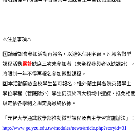
⚠️
注意事項
⚠️
1️⃣
️請確認會參加活動再報名，以避免佔用名額。凡報名微型
課程活動
累計
缺席三次未參加者（未全程參與者以缺課計），
將限制一年不得再報名參加微型課程。
2️⃣
️️本活動開放全校學生皆可報名。惟外籍生與各院英語學士
學位學程（管院除外）學生仍須於四大領域中選課，抵免相關
規定依各學制之規定為最終依據。
「元智大學通識教學部推動微型課程及自主學習實施辦法」：
http://www.ge.yzu.edu.tw/modules/news/article.php?storyid=31