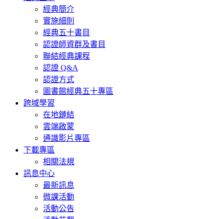
經典簡介
實施細則
經典五十書目
認證師資群及書目
聯結經典課程
認證 Q&A
認證方式
圖書館經典五十專區
跨域學習
在地鏈結
雲端啟蒙
通識影片專區
下載專區
相關法規
訊息中心
最新訊息
微課活動
活動公告