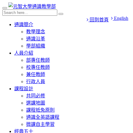
English
回到首頁
通識簡介
教學理念
通識沿革
學部組織
人員介紹
部專任教師
校專任教師
兼任教師
行政人員
課程設計
共同必修
選課地圖
課程抵免原則
通識全英語課程
微課自主學習
經典五十