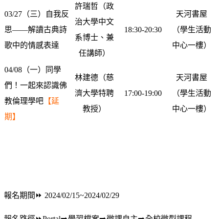
許瑞哲（政
03/27（三）
自我反
天河書屋
治大學中文
思——解讀古典詩
18:30-20:30
（學生活動
系博士、兼
歌中的情感表達
中心一樓）
任講師）
04/08（一）
同學
林建德（慈
天河書屋
們！一起來認識佛
濟大學特聘
17:00-19:00
（學生活動
教倫理學吧
【延
教授）
中心一樓）
期】
報名期間
⏩ 2024/02/15~2024/02/29
報名路徑
⏩
Portal
➡️
學習檔案
➡️
微課自主
➡️
全校微型課程