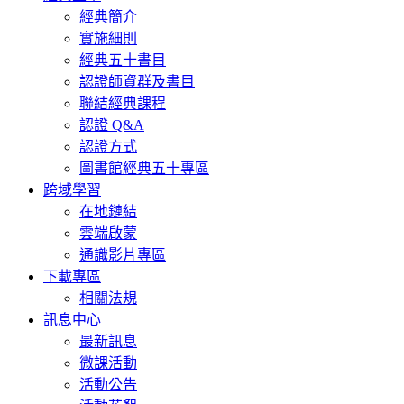
經典簡介
實施細則
經典五十書目
認證師資群及書目
聯結經典課程
認證 Q&A
認證方式
圖書館經典五十專區
跨域學習
在地鏈結
雲端啟蒙
通識影片專區
下載專區
相關法規
訊息中心
最新訊息
微課活動
活動公告