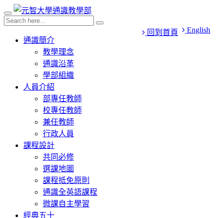
English
回到首頁
通識簡介
教學理念
通識沿革
學部組織
人員介紹
部專任教師
校專任教師
兼任教師
行政人員
課程設計
共同必修
選課地圖
課程抵免原則
通識全英語課程
微課自主學習
經典五十