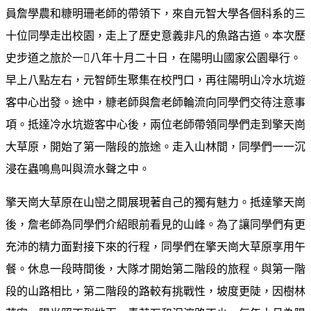
員詹學農和糠明珊老師的帶領下，來自元智大學各個科系的三
十位同學走出校園，走上了歷史意義非凡的魚路古道。本次歷
史步道之旅於一八年十月二十日，在陽明山國家公園舉行。
早上八點左右，元智師生聚集在校門口，再往陽明山冷水坑遊
客中心出發。途中，糠老師與詹老師輪流向同學們交待注意事
項。抵達冷水坑遊客中心後，兩位老師帶領同學們走到擎天崗
大草原，開始了第一階段的旅途。走入山林間，同學們一一沉
浸在蟲鳴鳥叫與流水聲之中。
擎天崗大草原在山巒之間展現著自己的獨有魅力。抵達擎天崗
後，詹老師為同學們介紹眼前看見的山峰。為了讓同學們有更
充沛的精力面對接下來的行程，同學們在擎天崗大草原享用午
餐。休息一段時間後，大隊才開始第二階段的旅程。與第一階
段的山路相比，第二階段的路較有挑戰性，坡度更陡，因樹林