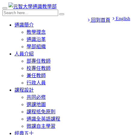
English
回到首頁
通識簡介
教學理念
通識沿革
學部組織
人員介紹
部專任教師
校專任教師
兼任教師
行政人員
課程設計
共同必修
選課地圖
課程抵免原則
通識全英語課程
微課自主學習
經典五十