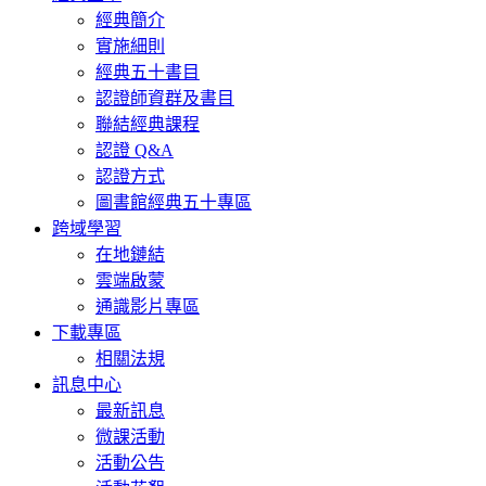
經典簡介
實施細則
經典五十書目
認證師資群及書目
聯結經典課程
認證 Q&A
認證方式
圖書館經典五十專區
跨域學習
在地鏈結
雲端啟蒙
通識影片專區
下載專區
相關法規
訊息中心
最新訊息
微課活動
活動公告