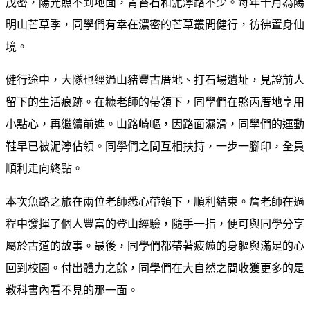
茂密，陽光照不到地面，青苔石和泥濘路不少。每年十月為陽
明山芒草季，同學們有幸在濃密的芒草叢間健行，彷彿置身仙
境。
健行途中，大隊也經過山豬豐古厝地、打石場遺址，見證前人
留下的生活痕跡。在糠老師的帶領下，同學們在憨丙厝地享用
小點心，再繼續前進。山路崎嶇，因路面濕滑，同學們的運動
鞋早已被泥濘佔領。同學們之間互相扶持，一步一腳印，全員
順利走向終點。
本次魚路之旅在兩位老師悉心帶領下，順利結束。詹老師在過
程中發揮了個人豐富的登山經驗，隨手一指，便可與同學分享
屬於古道的故事。最後，同學們都帶著疲憊的身軀與滿足的心
回到校園。付出體力之餘，同學們在大自然之間收獲更多的是
教科書內看不見的那一面。