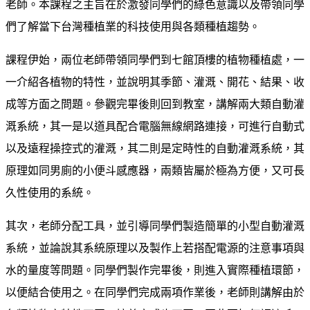
老師。本課程之主旨在於激發同學們的綠色意識以及帶領同學
們了解當下台灣種植業的科技使用與各類種植趨勢。
課程伊始，兩位老師帶領同學們到七館頂樓的植物種植處，一
一介紹各植物的特性，並說明其季節、灌溉、開花、結果、收
成等方面之問題。參觀完畢後則回到教室，講解兩大類自動灌
溉系統，其一是以道具配合電腦無線網路連接，可進行自動式
以及遠程操控式的灌溉，其二則是定時性的自動灌溉系統，其
原理如同男廁的小便斗感應器，兩類皆屬於極為方便，又可長
久性使用的系統。
其次，老師分配工具，並引導同學們製造簡單的小型自動灌溉
系統，並論說其系統原理以及製作上若搭配電源的注意事項與
水的量度等問題。同學們製作完畢後，則進入實際種植環節，
以便結合使用之。在同學們完成兩項作業後，老師則講解由於