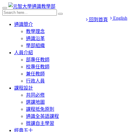
English
回到首頁
通識簡介
教學理念
通識沿革
學部組織
人員介紹
部專任教師
校專任教師
兼任教師
行政人員
課程設計
共同必修
選課地圖
課程抵免原則
通識全英語課程
微課自主學習
經典五十