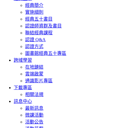
經典簡介
實施細則
經典五十書目
認證師資群及書目
聯結經典課程
認證 Q&A
認證方式
圖書館經典五十專區
跨域學習
在地鏈結
雲端啟蒙
通識影片專區
下載專區
相關法規
訊息中心
最新訊息
微課活動
活動公告