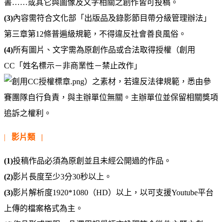
書……或其它與圖像及文字相關之創作皆可投稿。
(3)
內容需符合文化部「出版品及錄影節目帶分級管理辦法」
第三章第12條普遍級規範，不得違反社會善良風俗。
(4)
所有圖片、文字需為原創作品或合法取得授權（創用
CC「姓名標示－非商業性－禁止改作」
）之素材，若違反法律規範，悉由參
賽團隊自行負責，與主辦單位無關。主辦單位並保留相關獎項
追訴之權利。
|
影片類
|
(1)
投稿作品必須為原創並且未經公開過的作品。
(2)
影片長度至少3分30秒以上。
(3)
影片解析度1920*1080（HD）以上，以可支援Youtube平台
上傳的檔案格式為主。