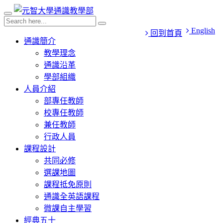
English
回到首頁
通識簡介
教學理念
通識沿革
學部組織
人員介紹
部專任教師
校專任教師
兼任教師
行政人員
課程設計
共同必修
選課地圖
課程抵免原則
通識全英語課程
微課自主學習
經典五十