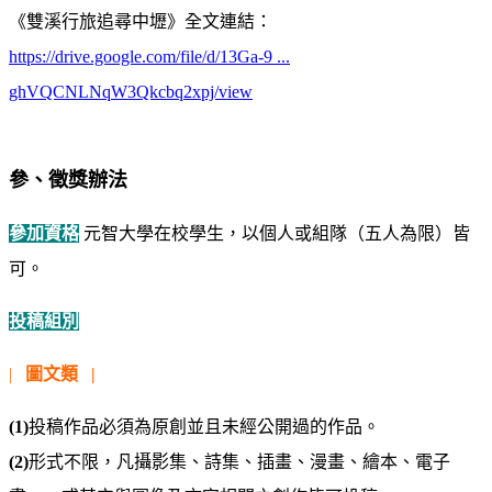
《雙溪行旅追尋中壢》全文連結：
https://drive.google.com/file/d/13Ga-9 ...
ghVQCNLNqW3Qkcbq2xpj/view
參、徵獎辦法
參加資格
元智大學在校學生，以個人或組隊（五人為限）皆
可。
投稿組別
|
圖文類
|
(1)
投稿作品必須為原創並且未經公開過的作品。
(2)
形式不限，凡攝影集、詩集、插畫、漫畫、繪本、電子