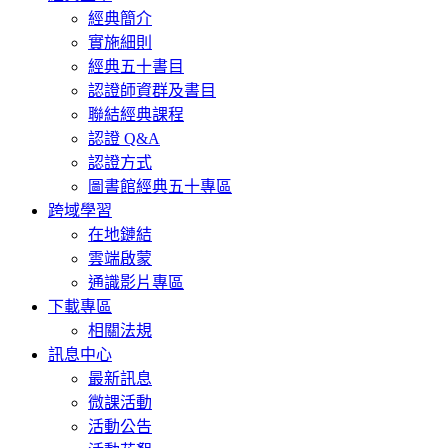
經典簡介
實施細則
經典五十書目
認證師資群及書目
聯結經典課程
認證 Q&A
認證方式
圖書館經典五十專區
跨域學習
在地鏈結
雲端啟蒙
通識影片專區
下載專區
相關法規
訊息中心
最新訊息
微課活動
活動公告