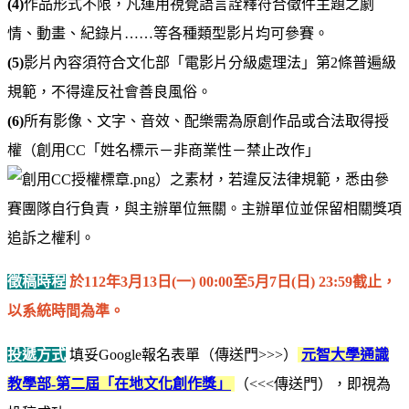
(4)
作品形式不限，凡運用視覺語言詮釋符合徵件主題之劇
情、動畫、紀錄片……等各種類型影片均可參賽。
(5)
影片內容須符合文化部「電影片分級處理法」第2條普遍級
規範，不得違反社會善良風俗。
(6)
所有影像、文字、音效、配樂需為原創作品或合法取得授
權（創用CC「姓名標示－非商業性－禁止改作」
）之素材，若違反法律規範，悉由參
賽團隊自行負責，與主辦單位無關。主辦單位並保留相關獎項
追訴之權利。
徵稿時程
於112年
3
月13日(一) 00:00至5月7日(日) 23:59截止，
以系統時間為準。
投遞方式
填妥Google報名表單（傳送門>>>）
元智大學通識
教學部-第二屆「在地文化創作獎」
（<<<傳送門），即視為