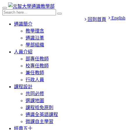
English
回到首頁
通識簡介
教學理念
通識沿革
學部組織
人員介紹
部專任教師
校專任教師
兼任教師
行政人員
課程設計
共同必修
選課地圖
課程抵免原則
通識全英語課程
微課自主學習
經典五十