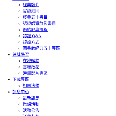
經典簡介
實施細則
經典五十書目
認證師資群及書目
聯結經典課程
認證 Q&A
認證方式
圖書館經典五十專區
跨域學習
在地鏈結
雲端啟蒙
通識影片專區
下載專區
相關法規
訊息中心
最新訊息
微課活動
活動公告