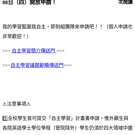
08日（四）開放申請！
次閱讀
我的學習藍圖我自主，即刻組團隊來申請吧！！（個人申請也
非常歡迎！）
>>>
自主學習簡介傳送門
<<<
>>>
自主學習議題範疇傳送門
<<<
⚠️
注意事項
⚠️
1️⃣全校學生皆可提交「自主學習」計畫書申請。惟外籍生與
各院英語學士學位學程（管院除外）學生仍須於四大領域中選