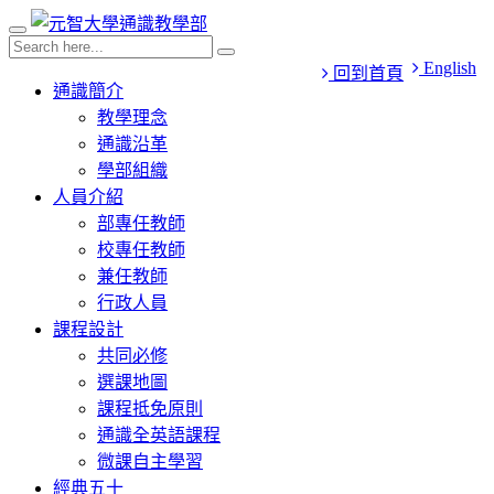
English
回到首頁
通識簡介
教學理念
通識沿革
學部組織
人員介紹
部專任教師
校專任教師
兼任教師
行政人員
課程設計
共同必修
選課地圖
課程抵免原則
通識全英語課程
微課自主學習
經典五十