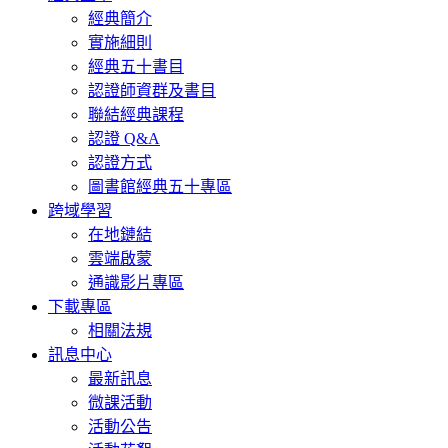
經典簡介
實施細則
經典五十書目
認證師資群及書目
聯結經典課程
認證 Q&A
認證方式
圖書館經典五十專區
跨域學習
在地鏈結
雲端啟蒙
通識影片專區
下載專區
相關法規
訊息中心
最新訊息
微課活動
活動公告