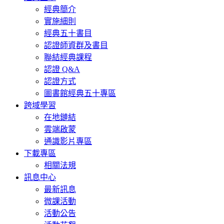
經典簡介
實施細則
經典五十書目
認證師資群及書目
聯結經典課程
認證 Q&A
認證方式
圖書館經典五十專區
跨域學習
在地鏈結
雲端啟蒙
通識影片專區
下載專區
相關法規
訊息中心
最新訊息
微課活動
活動公告