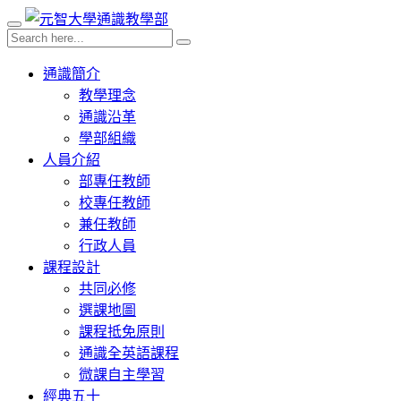
通識簡介
教學理念
通識沿革
學部組織
人員介紹
部專任教師
校專任教師
兼任教師
行政人員
課程設計
共同必修
選課地圖
課程抵免原則
通識全英語課程
微課自主學習
經典五十