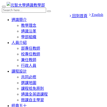
English
回到首頁
通識簡介
教學理念
通識沿革
學部組織
人員介紹
部專任教師
校專任教師
兼任教師
行政人員
課程設計
共同必修
選課地圖
課程抵免原則
通識全英語課程
微課自主學習
經典五十