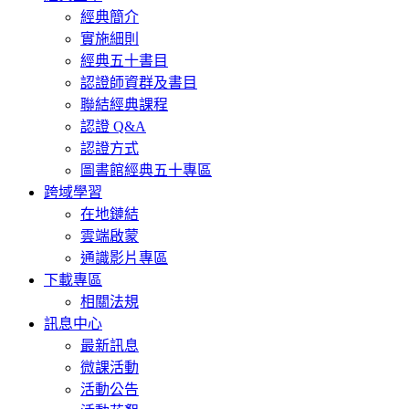
經典簡介
實施細則
經典五十書目
認證師資群及書目
聯結經典課程
認證 Q&A
認證方式
圖書館經典五十專區
跨域學習
在地鏈結
雲端啟蒙
通識影片專區
下載專區
相關法規
訊息中心
最新訊息
微課活動
活動公告