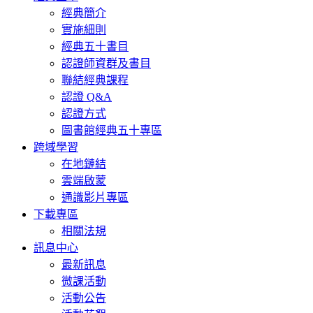
經典簡介
實施細則
經典五十書目
認證師資群及書目
聯結經典課程
認證 Q&A
認證方式
圖書館經典五十專區
跨域學習
在地鏈結
雲端啟蒙
通識影片專區
下載專區
相關法規
訊息中心
最新訊息
微課活動
活動公告