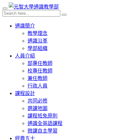
通識簡介
教學理念
通識沿革
學部組織
人員介紹
部專任教師
校專任教師
兼任教師
行政人員
課程設計
共同必修
選課地圖
課程抵免原則
通識全英語課程
微課自主學習
經典五十