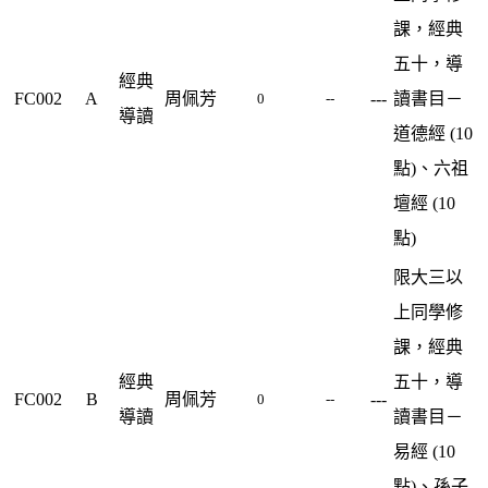
課，經典
五十，導
經典
FC002
A
周佩芳
---
讀書目－
0
--
導讀
道德經 (10
點)、六祖
壇經 (10
點)
限大三以
上同學修
課，經典
經典
五十，導
FC002
B
周佩芳
---
0
--
導讀
讀書目－
易經 (10
點)、孫子