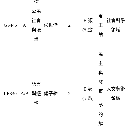
務
公民
君
社會
B 類
社會科學
GS445
A
侯世傑
2
王
與法
(5 點)
領域
論
治
民
主
與
教
語言
B 類
人文藝術
育
LE330
A/B
與邏
傅子耕
2
(5 點)
領域
輯
夢
的
解