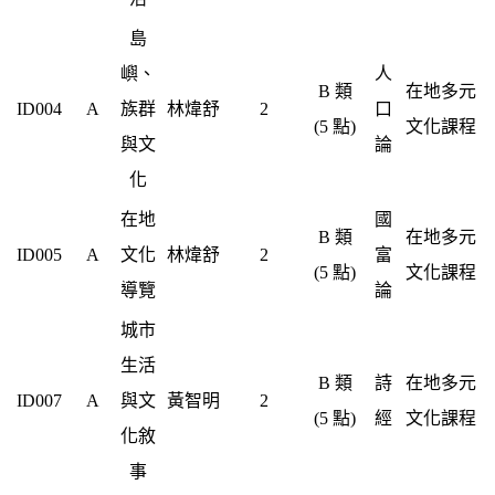
島
嶼、
人
B 類
在地多元
ID004
A
族群
林煒舒
2
口
(5 點)
文化課程
與文
論
化
在地
國
B 類
在地多元
ID005
A
文化
林煒舒
2
富
(5 點)
文化課程
導覽
論
城市
生活
B 類
詩
在地多元
ID007
A
與文
黃智明
2
(5 點)
經
文化課程
化敘
事