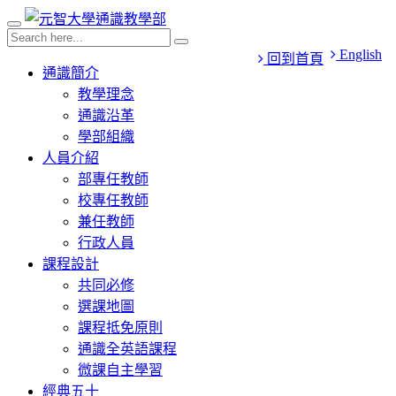
English
回到首頁
通識簡介
教學理念
通識沿革
學部組織
人員介紹
部專任教師
校專任教師
兼任教師
行政人員
課程設計
共同必修
選課地圖
課程抵免原則
通識全英語課程
微課自主學習
經典五十