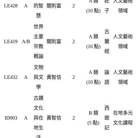
A 類
莊
人文藝術
LE428
A
的智
關則富
2
(10 點)
子
領域
慧
世界
古
主要
A 類
人文藝術
LE419
A/B
關則富
2
蘭
宗教
(10 點)
領域
經
概論
文物
A 類
論
人文藝術
LE432
A
與文
黃智信
2
(10 點)
語
領域
學
古蹟
文化
西
B 類
在地多元
ID003
A
與在
黃智信
2
遊
(5 點)
文化課程
地生
記
活