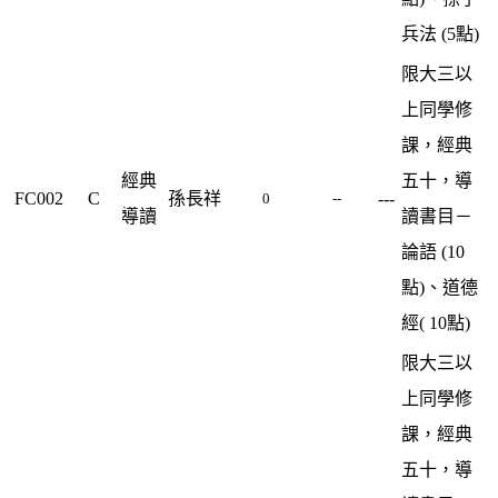
兵法 (5點)
限大三以
上同學修
課，經典
經典
五十，導
FC002
C
孫長祥
---
0
--
導讀
讀書目－
論語 (10
點)、道德
經( 10點)
限大三以
上同學修
課，經典
五十，導