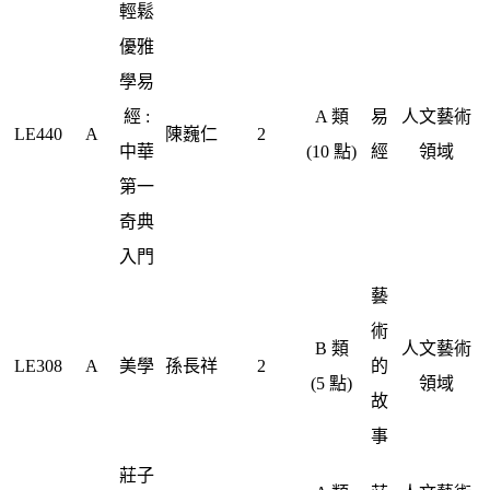
輕鬆
優雅
學易
經 :
A 類
易
人文藝術
LE440
A
陳巍仁
2
中華
(10 點)
經
領域
第一
奇典
入門
藝
術
B 類
人文藝術
LE308
A
美學
孫長祥
2
的
(5 點)
領域
故
事
莊子