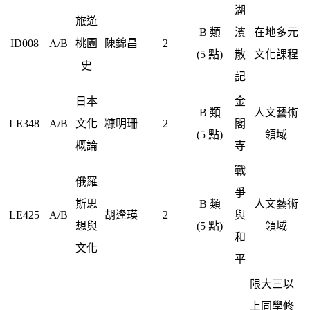
湖
旅遊
B 類
濱
在地多元
ID008
A/B
桃園
陳錦昌
2
(5 點)
散
文化課程
史
記
日本
金
B 類
人文藝術
LE348
A/B
文化
糠明珊
2
閣
(5 點)
領域
概論
寺
戰
俄羅
爭
斯思
B 類
人文藝術
LE425
A/B
胡逢瑛
2
與
想與
(5 點)
領域
和
文化
平
限大三以
上同學修