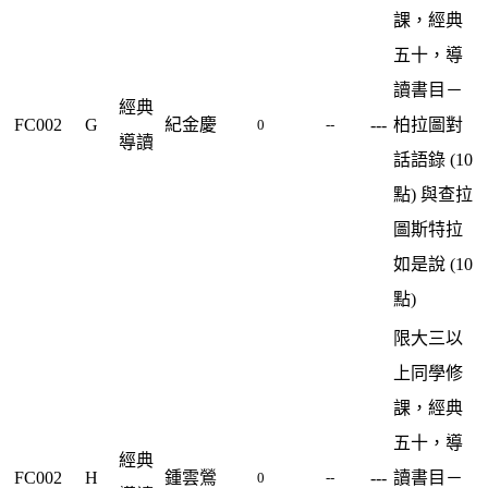
課，經典
五十，導
讀書目－
經典
FC002
G
紀金慶
---
柏拉圖對
0
--
導讀
話語錄 (10
點) 與查拉
圖斯特拉
如是說 (10
點)
限大三以
上同學修
課，經典
五十，導
經典
FC002
H
鍾雲鶯
---
讀書目－
0
--