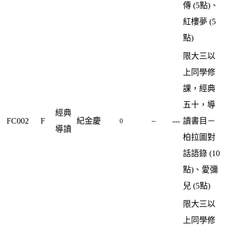
傳 (5點)、
紅樓夢 (5
點)
限大三以
上同學修
課，經典
五十，導
經典
FC002
F
紀金慶
---
讀書目－
0
--
導讀
柏拉圖對
話語錄 (10
點)、愛彌
兒 (5點)
限大三以
上同學修