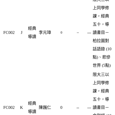
上同學修
課，經典
五十，導
經典
FC002
J
李元璋
---
讀書目－
0
--
導讀
柏拉圖對
話語錄 (10
點)、悲慘
世界 (5點)
限大三以
上同學修
課，經典
五十，導
經典
FC002
K
陳巍仁
0
--
---
讀書目－
導讀