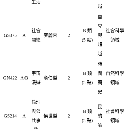
生活
越
自
卑
社會
B 類
社會科學
GS375
A
麥麗蓉
2
與
關懷
(5 點)
領域
超
越
時
宇宙
B 類
間
自然科學
GN422
A/B
俞伯傑
2
漫遊
(5 點)
簡
領域
史
倫理
民
與公
B 類
社會科學
GS214
A
侯世傑
2
約
共事
(5 點)
領域
論