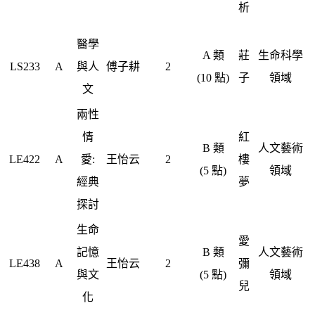
析
醫學
A 類
莊
生命科學
LS233
A
與人
傅子耕
2
(10 點)
子
領域
文
兩性
情
紅
B 類
人文藝術
LE422
A
愛:
王怡云
2
樓
(5 點)
領域
經典
夢
探討
生命
愛
記憶
B 類
人文藝術
LE438
A
王怡云
2
彌
與文
(5 點)
領域
兒
化