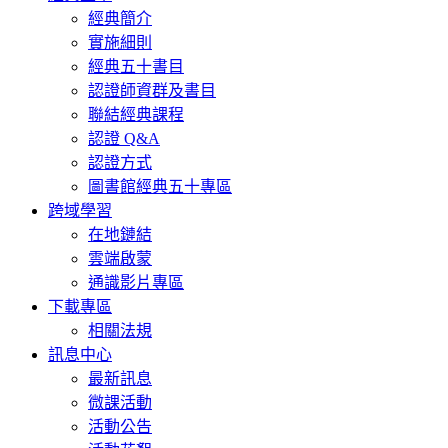
經典簡介
實施細則
經典五十書目
認證師資群及書目
聯結經典課程
認證 Q&A
認證方式
圖書館經典五十專區
跨域學習
在地鏈結
雲端啟蒙
通識影片專區
下載專區
相關法規
訊息中心
最新訊息
微課活動
活動公告