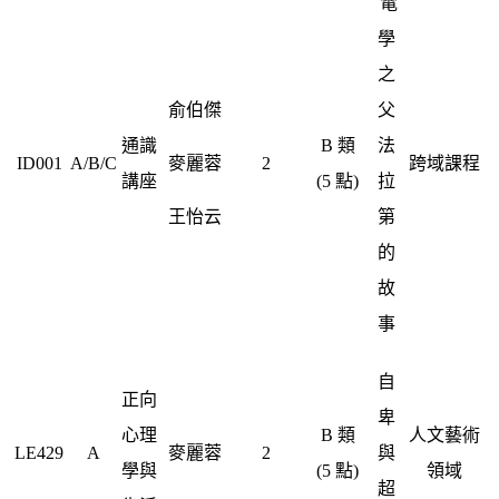
電
學
之
俞伯傑
父
通識
B 類
法
ID001
A/B/C
麥麗蓉
2
跨域課程
講座
(5 點)
拉
王怡云
第
的
故
事
自
正向
卑
心理
B 類
人文藝術
LE429
A
麥麗蓉
2
與
學與
(5 點)
領域
超