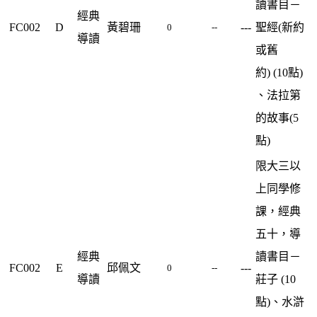
讀書目－
經典
FC002
D
黃碧珊
---
聖經(
新約
0
--
導讀
或舊
約)
(10點)
、法拉第
的故事
(5
點)
限大三以
上同學修
課，經典
五十，導
經典
讀書目－
FC002
E
邱佩文
---
0
--
導讀
莊子 (10
點)、水滸