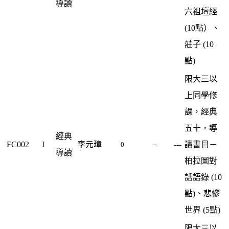
導讀
六祖壇經
(10點）、
莊子 (10
點)
限大三以
上同學修
課，經典
五十，導
經典
FC002
I
李元璋
---
讀書目－
0
--
導讀
柏拉圖對
話語錄 (10
點)、悲慘
世界 (5點)
限大三以