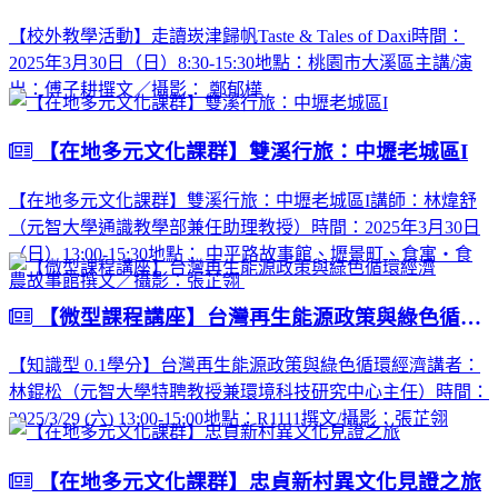
【校外教學活動】走讀崁津歸帆Taste & Tales of Daxi時間：
2025年3月30日（日）8:30-15:30地點：桃園市大溪區主講/演
出：傅子耕撰文／攝影： 鄭郁樺
【在地多元文化課群】雙溪行旅：中壢老城區I
【在地多元文化課群】雙溪行旅：中壢老城區I講師：林煒舒
（元智大學通識教學部兼任助理教授）時間：2025年3月30日
（日）13:00-15:30地點： 中平路故事館、壢景町、食寓・食
農故事館撰文／攝影：張芷翎
【微型課程講座】台灣再生能源政策與綠色循環經濟
【知識型 0.1學分】台灣再生能源政策與綠色循環經濟講者：
林錕松（元智大學特聘教授兼環境科技研究中心主任）時間：
2025/3/29 (六) 13:00-15:00地點：R1111撰文/攝影：張芷翎
【在地多元文化課群】忠貞新村異文化見證之旅