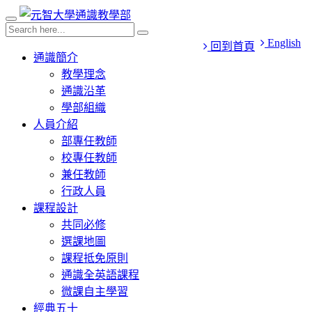
English
回到首頁
通識簡介
教學理念
通識沿革
學部組織
人員介紹
部專任教師
校專任教師
兼任教師
行政人員
課程設計
共同必修
選課地圖
課程抵免原則
通識全英語課程
微課自主學習
經典五十