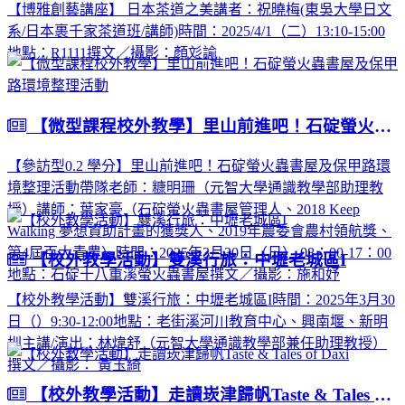
【博雅創藝講座】 日本茶道之美講者：祝曉梅(東吳大學日文
系/日本裹千家茶道班/講師)時間：2025/4/1（二）13:10-15:00
地點：R1111撰文／攝影：顏彣諭
【微型課程校外教學】里山前進吧！石碇螢火蟲書屋及保甲路環境整理活動
【參訪型0.2 學分】里山前進吧！石碇螢火蟲書屋及保甲路環
境整理活動帶隊老師：糠明珊（元智大學通識教學部助理教
授）講師：葉家豪（石碇螢火蟲書屋管理人、2018 Keep
Walking 夢想資助計畫的獲獎人、2019年農委會農村領航獎、
第4屆百大青農）時間：2025年3月30日（日） 08：00-17：00
【校外教學活動】雙溪行旅：中壢老城區I
地點：石碇十八重溪螢火蟲書屋撰文／攝影：施和妤
【校外教學活動】雙溪行旅：中壢老城區I時間：2025年3月30
日（）9:30-12:00地點：老街溪河川教育中心、興南堰、新明
圳主講/演出：林煒舒（元智大學通識教學部兼任助理教授）
撰文／攝影： 黃玉綺
【校外教學活動】走讀崁津歸帆Taste & Tales of Daxi