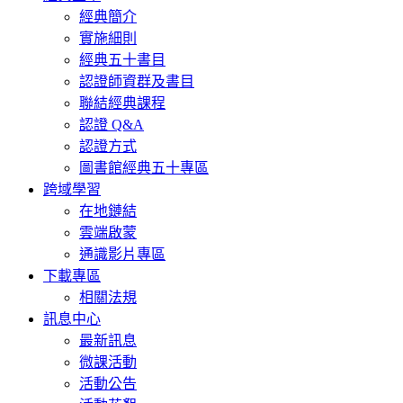
經典簡介
實施細則
經典五十書目
認證師資群及書目
聯結經典課程
認證 Q&A
認證方式
圖書館經典五十專區
跨域學習
在地鏈結
雲端啟蒙
通識影片專區
下載專區
相關法規
訊息中心
最新訊息
微課活動
活動公告