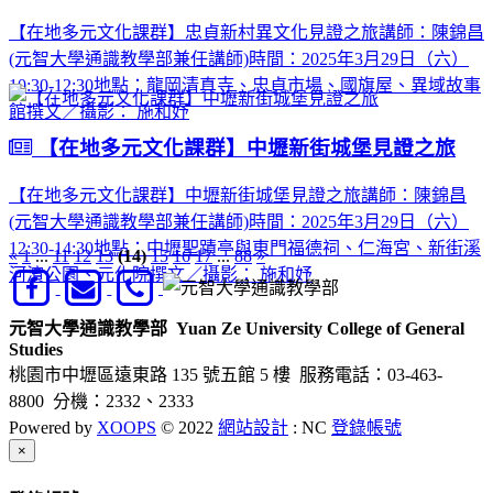
【在地多元文化課群】忠貞新村異文化見證之旅講師：陳錦昌
(元智大學通識教學部兼任講師)時間：2025年3月29日（六）
10:30-12:30地點：龍岡清真寺、忠貞市場、國旗屋、異域故事
館撰文／攝影： 施和妤
【在地多元文化課群】中壢新街城堡見證之旅
【在地多元文化課群】中壢新街城堡見證之旅講師：陳錦昌
(元智大學通識教學部兼任講師)時間：2025年3月29日（六）
12:30-14:30地點：中壢聖蹟亭與東門福德祠、仁海宮、新街溪
«
1
...
11
12
13
(14)
15
16
17
...
88
»
河濱公園、元化院撰文／攝影： 施和妤
元智大學通識教學部
Yuan Ze University College of General
Studies
桃園市中壢區遠東路 135 號五館 5 樓
服務電話：03-463-
8800 分機：2332、2333
Powered by
XOOPS
© 2022
網站設計
: NC
登錄帳號
Close
×