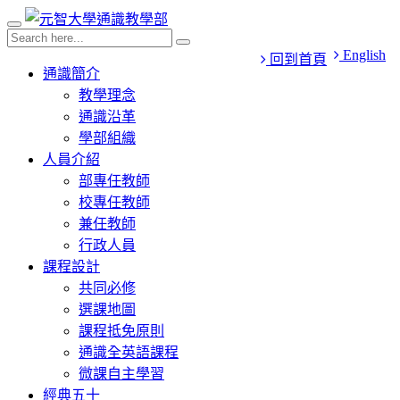
English
回到首頁
通識簡介
教學理念
通識沿革
學部組織
人員介紹
部專任教師
校專任教師
兼任教師
行政人員
課程設計
共同必修
選課地圖
課程抵免原則
通識全英語課程
微課自主學習
經典五十