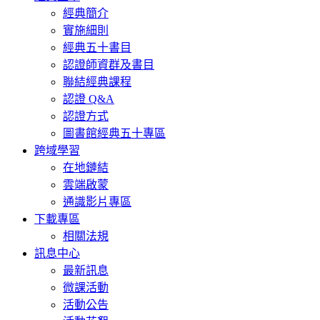
經典簡介
實施細則
經典五十書目
認證師資群及書目
聯結經典課程
認證 Q&A
認證方式
圖書館經典五十專區
跨域學習
在地鏈結
雲端啟蒙
通識影片專區
下載專區
相關法規
訊息中心
最新訊息
微課活動
活動公告