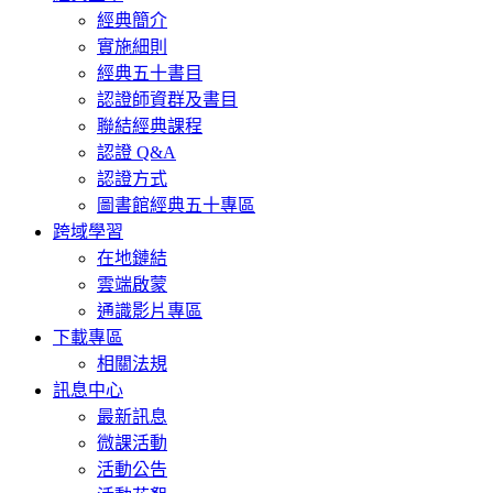
經典簡介
實施細則
經典五十書目
認證師資群及書目
聯結經典課程
認證 Q&A
認證方式
圖書館經典五十專區
跨域學習
在地鏈結
雲端啟蒙
通識影片專區
下載專區
相關法規
訊息中心
最新訊息
微課活動
活動公告