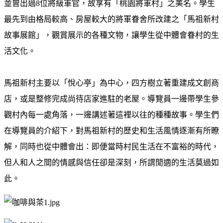
並曾出過8位將級軍官，故享有「桃園將軍村」之美名。學生
最先到由格局較高、房屋較大的將軍眷舍所改建之「馬祖新村
故事展館」，觀賞展示的各種文物，讓學生從中體會眷村的生
活文化。
馬祖新村主要以「悅心亭」為中心，四方樹立著重建成文創商
店，或是整修完成尚待店家進駐的老屋。導覽員一邊帶學生參
觀村內每一處角落，一邊講述著這裡以往的種種故事。學生們
在導覽員的介紹下，對馬祖新村的歷史和生活風情逐漸有所瞭
解，同時也從中體會出：即便當時村民生活在不富裕的時代，
但人和人之間的情感與信任卻是深刻，所謂閒適的生活莫過如
此。