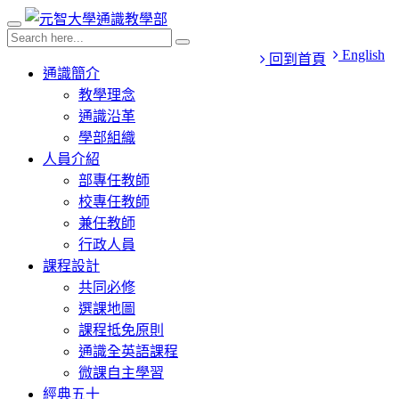
English
回到首頁
通識簡介
教學理念
通識沿革
學部組織
人員介紹
部專任教師
校專任教師
兼任教師
行政人員
課程設計
共同必修
選課地圖
課程抵免原則
通識全英語課程
微課自主學習
經典五十