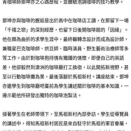
青咖啡師鄧坤亦之心路歷程，並體驗泡調咖啡的技巧教學。
鄧坤亦與咖啡的邂逅是出於高中在咖啡店工讀，在那留下一場
「千禧之戀」的深刻經歷，也留下日後開咖啡館的「因緣」。
他在頗為曲折的求學生涯中，最終輾轉念設計而成為設計師，
兼職星巴克咖啡師、烘豆師、臨時演員、野生藝術治療師等多
等工作。由於對咖啡抱持情有獨鍾的情懷，即便自己的英語
差，他卻毅然到澳洲的咖啡廳打工換宿，以此開拓新視野，甚
至以行動咖啡攤為業，最後落腳於馬祖新村。講座結束，鄧坤
亦邀學生到咖啡廳吧臺前為學生講述關於咖啡的基本知識，一
邊示範他所研發出獨特的咖啡泡製法。
接著學生在老師帶領下，至馬祖新村內部參訪。學生從導覽員
的講述中，得知馬祖新村居民是來自駐守於馬祖的軍官眷屬，